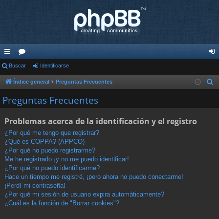
nl
Buscar
or
Identificarse
de
ac
os
nti
Índice general
Preguntas Frecuentes
B
u
es
fic
Preguntas Frecuentes
s
rá
ar
c
Problemas acerca de la identificación y el registro
pi
se
a
¿Por qué me tengo que registrar?
r
do
¿Qué es COPPA? (APPCO)
¿Por qué no puedo registrarme?
s
Me he registrado ¡y no me puedo identificar!
¿Por qué no puedo identificarme?
Hace un tiempo me registré, ¡pero ahora no puedo conectarme!
¡Perdí mi contraseña!
¿Por qué mi sesión de usuario expira automáticamente?
¿Cuál es la función de "Borrar cookies"?