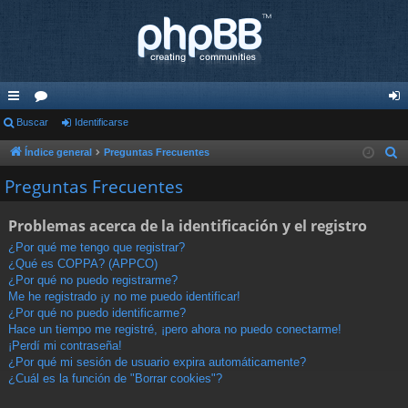
nl
Buscar
or
Identificarse
de
ac
os
nti
Índice general
Preguntas Frecuentes
B
u
es
fic
Preguntas Frecuentes
s
rá
ar
c
Problemas acerca de la identificación y el registro
pi
se
a
¿Por qué me tengo que registrar?
r
do
¿Qué es COPPA? (APPCO)
¿Por qué no puedo registrarme?
s
Me he registrado ¡y no me puedo identificar!
¿Por qué no puedo identificarme?
Hace un tiempo me registré, ¡pero ahora no puedo conectarme!
¡Perdí mi contraseña!
¿Por qué mi sesión de usuario expira automáticamente?
¿Cuál es la función de "Borrar cookies"?