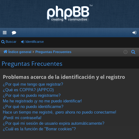
nl
Buscar
or
Identificarse
de
ac
os
nti
Índice general
Preguntas Frecuentes
B
u
es
fic
Preguntas Frecuentes
s
rá
ar
c
Problemas acerca de la identificación y el registro
pi
se
a
¿Por qué me tengo que registrar?
r
do
¿Qué es COPPA? (APPCO)
¿Por qué no puedo registrarme?
s
Me he registrado ¡y no me puedo identificar!
¿Por qué no puedo identificarme?
Hace un tiempo me registré, ¡pero ahora no puedo conectarme!
¡Perdí mi contraseña!
¿Por qué mi sesión de usuario expira automáticamente?
¿Cuál es la función de "Borrar cookies"?