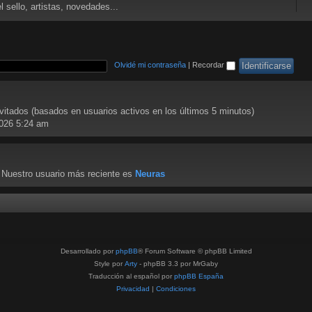
 sello, artistas, novedades...
Olvidé mi contraseña
|
Recordar
nvitados (basados en usuarios activos en los últimos 5 minutos)
2026 5:24 am
 Nuestro usuario más reciente es
Neuras
Desarrollado por
phpBB
® Forum Software © phpBB Limited
Style por
Arty
- phpBB 3.3 por MrGaby
Traducción al español por
phpBB España
Privacidad
|
Condiciones