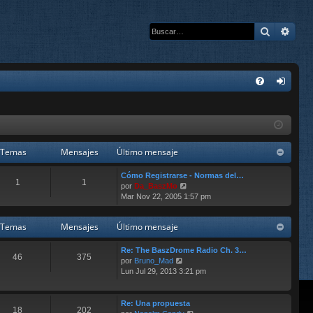
Buscar
Bús
E
FA
de
Q
nti
fic
Temas
Mensajes
Último mensaje
ar
Cómo Registrarse - Normas del…
1
1
V
se
por
Da_BaszMo
e
Mar Nov 22, 2005 1:57 pm
r
ú
Temas
Mensajes
Último mensaje
l
t
i
Re: The BaszDrome Radio Ch. 3…
46
375
m
V
por
Bruno_Mad
o
e
Lun Jul 29, 2013 3:21 pm
m
r
e
ú
n
l
Re: Una propuesta
18
202
s
t