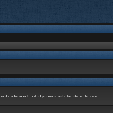
estilo de hacer radio y divulgar nuestro estilo favorito: el Hardcore.