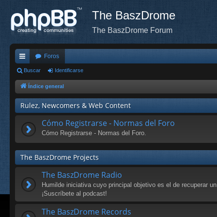
The BaszDrome
The BaszDrome Forum
Foros
nl
Buscar
Identificarse
ac
Índice general
es
Rulez, Newcomers & Web Content
rá
Cómo Registrarse - Normas del Foro
pi
Cómo Registrarse - Normas del Foro.
do
The BaszDrome Projects
s
The BaszDrome Radio
Humilde iniciativa cuyo principal objetivo es el de recuperar un 
¡Suscríbete al podcast!
The BaszDrome Records