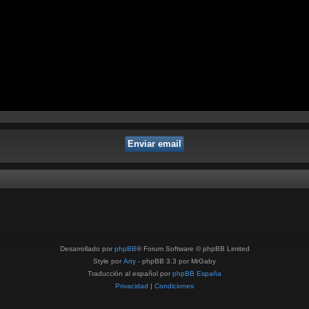
Desarrollado por
phpBB
® Forum Software © phpBB Limited
Style por
Arty
- phpBB 3.3 por MrGaby
Traducción al español por
phpBB España
Privacidad
|
Condiciones