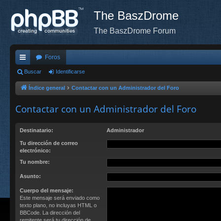
The BaszDrome
The BaszDrome Forum
Foros
nl
Buscar
Identificarse
ac
Índice general
Contactar con un Administrador del Foro
es
Contactar con un Administrador del Foro
rá
Destinatario:
Administrador
pi
Tu dirección de correo
do
electrónico:
s
Tu nombre:
Asunto:
Cuerpo del mensaje:
Este mensaje será enviado como
texto plano, no incluyas HTML o
BBCode. La dirección del
remitente será tu dirección de