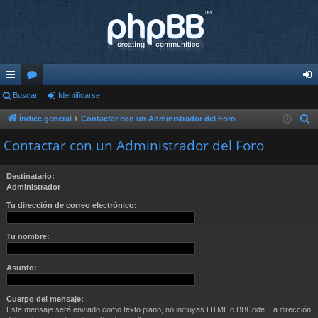
nl
Buscar
or
Identificarse
de
ac
os
nti
Índice general
Contactar con un Administrador del Foro
B
u
es
fic
Contactar con un Administrador del Foro
s
rá
ar
c
Destinatario:
pi
se
a
Administrador
r
do
Tu dirección de correo electrónico:
s
Tu nombre:
Asunto:
Cuerpo del mensaje:
Este mensaje será enviado como texto plano, no incluyas HTML o BBCode. La dirección