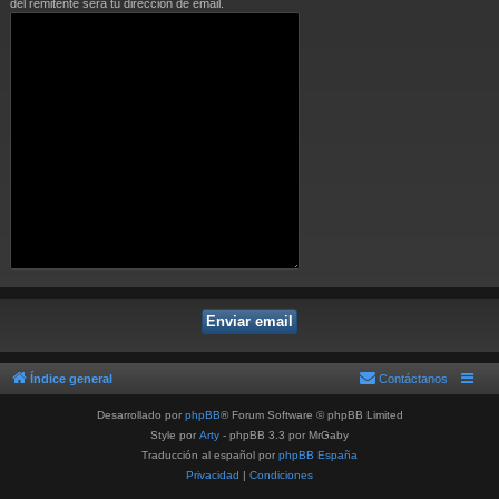
del remitente será tu dirección de email.
Índice general
Contáctanos
Desarrollado por
phpBB
® Forum Software © phpBB Limited
Style por
Arty
- phpBB 3.3 por MrGaby
Traducción al español por
phpBB España
Privacidad
|
Condiciones