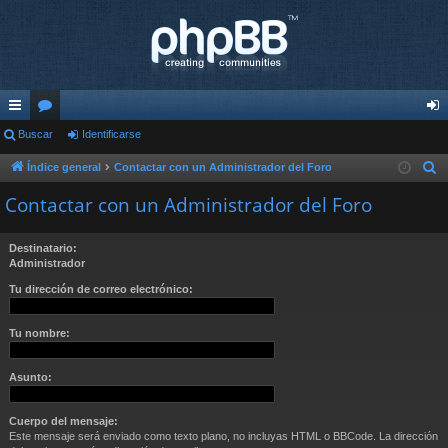
nl
Buscar
or
Identificarse
de
ac
os
nti
Índice general
Contactar con un Administrador del Foro
B
u
es
fic
Contactar con un Administrador del Foro
s
rá
ar
c
Destinatario:
pi
se
a
Administrador
r
do
Tu dirección de correo electrónico:
s
Tu nombre:
Asunto:
Cuerpo del mensaje:
Este mensaje será enviado como texto plano, no incluyas HTML o BBCode. La dirección