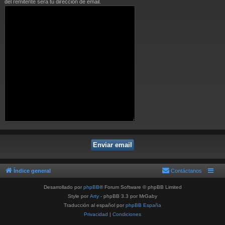
del remitente será tu dirección de email.
Índice general
Contáctanos
Desarrollado por
phpBB
® Forum Software © phpBB Limited
Style por
Arty
- phpBB 3.3 por MrGaby
Traducción al español por
phpBB España
Privacidad
|
Condiciones