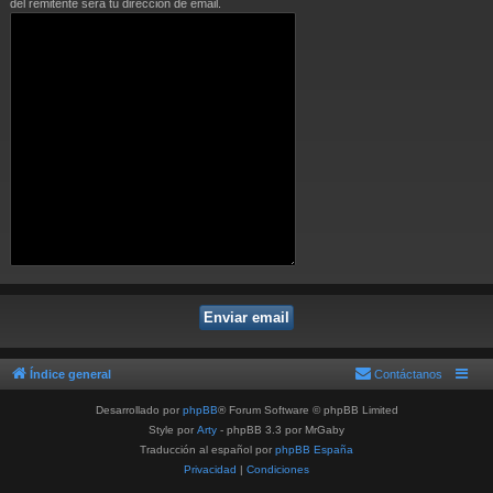
del remitente será tu dirección de email.
Índice general
Contáctanos
Desarrollado por
phpBB
® Forum Software © phpBB Limited
Style por
Arty
- phpBB 3.3 por MrGaby
Traducción al español por
phpBB España
Privacidad
|
Condiciones