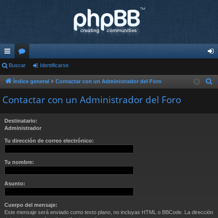
nl
Buscar
or
Identificarse
de
ac
os
nti
Índice general
Contactar con un Administrador del Foro
B
u
es
fic
Contactar con un Administrador del Foro
s
rá
ar
c
Destinatario:
pi
se
a
Administrador
r
do
Tu dirección de correo electrónico:
s
Tu nombre:
Asunto:
Cuerpo del mensaje:
Este mensaje será enviado como texto plano, no incluyas HTML o BBCode. La dirección