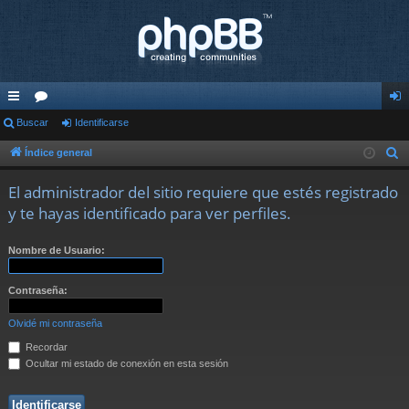
nl
Buscar
or
Identificarse
de
ac
os
nti
Índice general
B
u
es
fic
El administrador del sitio requiere que estés registrado
s
rá
ar
y te hayas identificado para ver perfiles.
c
pi
se
a
Nombre de Usuario:
r
do
s
Contraseña:
Olvidé mi contraseña
Recordar
Ocultar mi estado de conexión en esta sesión