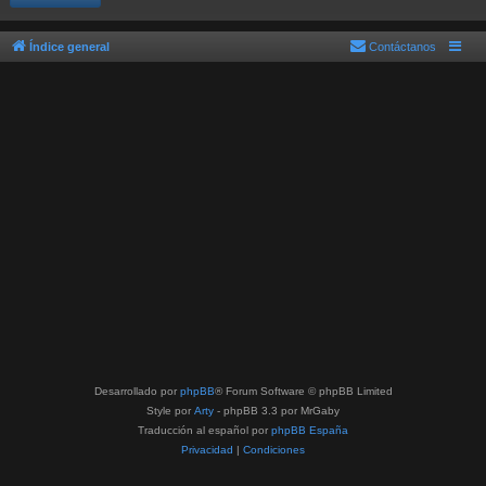
Índice general
Contáctanos
Desarrollado por
phpBB
® Forum Software © phpBB Limited
Style por
Arty
- phpBB 3.3 por MrGaby
Traducción al español por
phpBB España
Privacidad
|
Condiciones