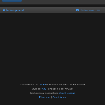
Índice general
Contáctanos
Desarrollado por
phpBB
® Forum Software © phpBB Limited
Style por
Arty
- phpBB 3.3 por MrGaby
Traducción al español por
phpBB España
Privacidad
|
Condiciones