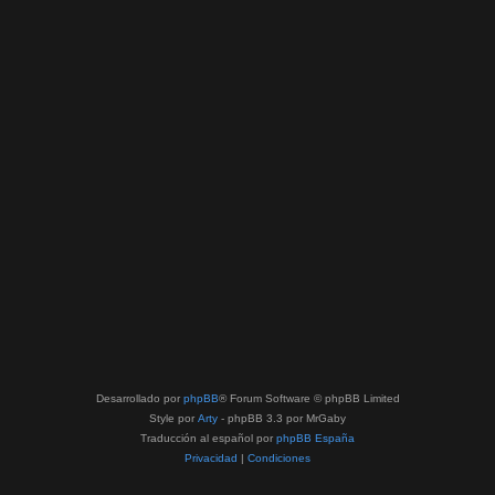
Desarrollado por
phpBB
® Forum Software © phpBB Limited
Style por
Arty
- phpBB 3.3 por MrGaby
Traducción al español por
phpBB España
Privacidad
|
Condiciones