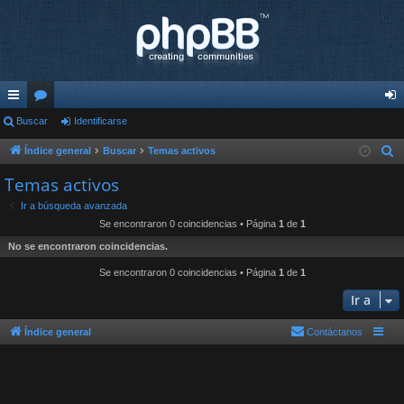
nl
Buscar
or
Identificarse
de
ac
os
nti
Índice general
Buscar
Temas activos
B
u
es
fic
Temas activos
s
rá
ar
Ir a búsqueda avanzada
c
Se encontraron 0 coincidencias • Página
1
de
1
pi
se
a
No se encontraron coincidencias.
r
do
Se encontraron 0 coincidencias • Página
1
de
1
s
Ir a
Índice general
Contáctanos