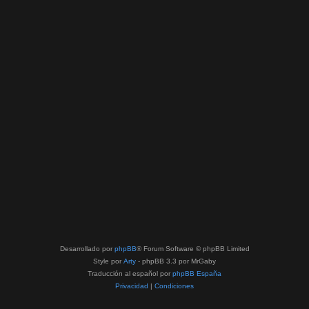
Desarrollado por
phpBB
® Forum Software © phpBB Limited
Style por
Arty
- phpBB 3.3 por MrGaby
Traducción al español por
phpBB España
Privacidad
|
Condiciones