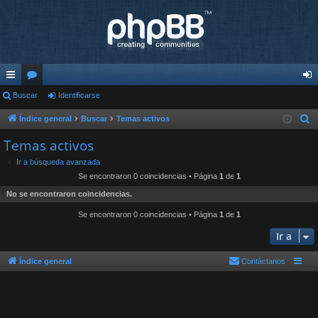
nl
Buscar
or
Identificarse
de
ac
os
nti
Índice general
Buscar
Temas activos
B
u
es
fic
Temas activos
s
rá
ar
Ir a búsqueda avanzada
c
Se encontraron 0 coincidencias • Página
1
de
1
pi
se
a
No se encontraron coincidencias.
r
do
Se encontraron 0 coincidencias • Página
1
de
1
s
Ir a
Índice general
Contáctanos