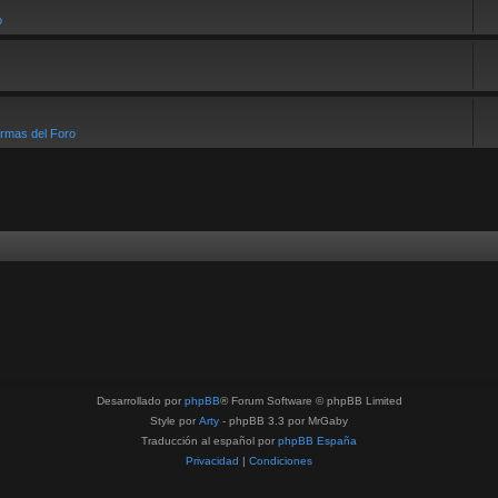
o
rmas del Foro
Desarrollado por
phpBB
® Forum Software © phpBB Limited
Style por
Arty
- phpBB 3.3 por MrGaby
Traducción al español por
phpBB España
Privacidad
|
Condiciones