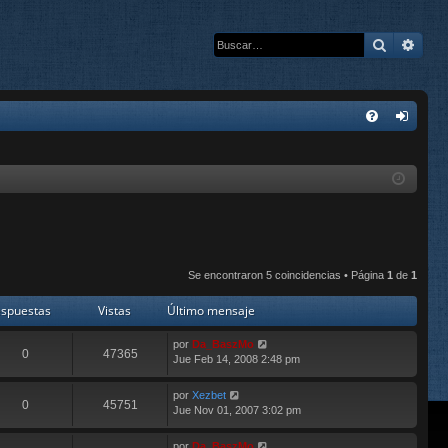
Buscar
Bús
E
FA
de
Q
nti
fic
ar
se
Se encontraron 5 coincidencias • Página
1
de
1
spuestas
Vistas
Último mensaje
por
Da_BaszMo
0
47365
Jue Feb 14, 2008 2:48 pm
por
Xezbet
0
45751
Jue Nov 01, 2007 3:02 pm
por
Da_BaszMo