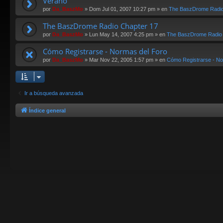
Verano
por
Da_BaszMo
»
Dom Jul 01, 2007 10:27 pm
» en
The BaszDrome Radi
The BaszDrome Radio Chapter 17
por
Da_BaszMo
»
Lun May 14, 2007 4:25 pm
» en
The BaszDrome Radio
Cómo Registrarse - Normas del Foro
por
Da_BaszMo
»
Mar Nov 22, 2005 1:57 pm
» en
Cómo Registrarse - No
Ir a búsqueda avanzada
Índice general