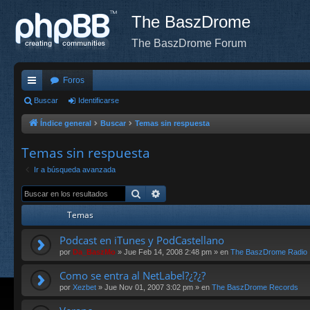
The BaszDrome
The BaszDrome Forum
Foros
nl
Buscar
Identificarse
ac
Índice general
Buscar
Temas sin respuesta
es
Temas sin respuesta
rá
Ir a búsqueda avanzada
pi
Buscar
Búsqueda avanzada
do
Temas
s
Podcast en iTunes y PodCastellano
por
Da_BaszMo
»
Jue Feb 14, 2008 2:48 pm
» en
The BaszDrome Radio
Como se entra al NetLabel?¿?¿?
por
Xezbet
»
Jue Nov 01, 2007 3:02 pm
» en
The BaszDrome Records