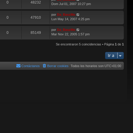
0
48232
Dom Jul 01, 2007 10:27 pm
por
Da_BaszMo
0
47910
Lun May 14, 2007 4:25 pm
por
Da_BaszMo
0
85149
Mar Nov 22, 2005 1:57 pm
Se encontraron 5 coincidencias • Página
1
de
1
Ir a
Contáctanos
Borrar cookies
Todos los horarios son
UTC+01:00