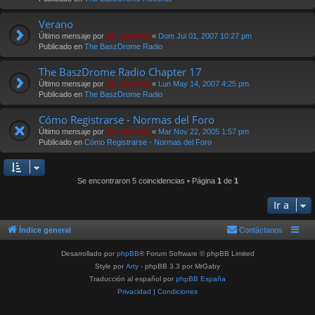
Verano
Último mensaje por
Da_BaszMo
«
Dom Jul 01, 2007 10:27 pm
Publicado en
The BaszDrome Radio
The BaszDrome Radio Chapter 17
Último mensaje por
Da_BaszMo
«
Lun May 14, 2007 4:25 pm
Publicado en
The BaszDrome Radio
Cómo Registrarse - Normas del Foro
Último mensaje por
Da_BaszMo
«
Mar Nov 22, 2005 1:57 pm
Publicado en
Cómo Registrarse - Normas del Foro
Se encontraron 5 coincidencias • Página
1
de
1
Ir a
Índice general
Contáctanos
Desarrollado por
phpBB
® Forum Software © phpBB Limited
Style por
Arty
- phpBB 3.3 por MrGaby
Traducción al español por
phpBB España
Privacidad
|
Condiciones