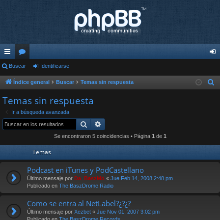
nl
Buscar
or
Identificarse
de
ac
os
nti
Índice general
Buscar
Temas sin respuesta
B
u
es
fic
Temas sin respuesta
s
rá
ar
Ir a búsqueda avanzada
c
Buscar
Búsqueda avanzada
pi
se
a
Se encontraron 5 coincidencias • Página
1
de
1
r
do
Temas
s
Podcast en iTunes y PodCastellano
Último mensaje por
Da_BaszMo
«
Jue Feb 14, 2008 2:48 pm
Publicado en
The BaszDrome Radio
Como se entra al NetLabel?¿?¿?
Último mensaje por
Xezbet
«
Jue Nov 01, 2007 3:02 pm
Publicado en
The BaszDrome Records