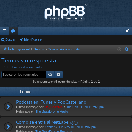
nl
Buscar
or
Identificarse
de
ac
os
nti
Índice general
Buscar
Temas sin respuesta
B
u
es
fic
Temas sin respuesta
s
rá
ar
Ir a búsqueda avanzada
c
Buscar
Búsqueda avanzada
pi
se
a
Se encontraron 5 coincidencias • Página
1
de
1
r
do
Temas
s
Podcast en iTunes y PodCastellano
Último mensaje por
Da_BaszMo
«
Jue Feb 14, 2008 2:48 pm
Publicado en
The BaszDrome Radio
Como se entra al NetLabel?¿?¿?
Último mensaje por
Xezbet
«
Jue Nov 01, 2007 3:02 pm
Publicado en
The BaszDrome Records