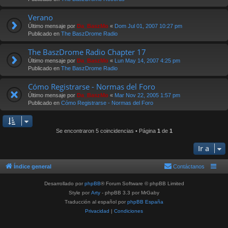
Verano
Último mensaje por
Da_BaszMo
«
Dom Jul 01, 2007 10:27 pm
Publicado en
The BaszDrome Radio
The BaszDrome Radio Chapter 17
Último mensaje por
Da_BaszMo
«
Lun May 14, 2007 4:25 pm
Publicado en
The BaszDrome Radio
Cómo Registrarse - Normas del Foro
Último mensaje por
Da_BaszMo
«
Mar Nov 22, 2005 1:57 pm
Publicado en
Cómo Registrarse - Normas del Foro
Se encontraron 5 coincidencias • Página
1
de
1
Ir a
Índice general
Contáctanos
Desarrollado por
phpBB
® Forum Software © phpBB Limited
Style por
Arty
- phpBB 3.3 por MrGaby
Traducción al español por
phpBB España
Privacidad
|
Condiciones