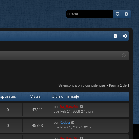
Buscar
Bús
E
FA
de
Q
nti
fic
ar
se
Se encontraron 5 coincidencias • Página
1
de
1
spuestas
Vistas
Último mensaje
por
Da_BaszMo
0
47341
Jue Feb 14, 2008 2:48 pm
por
Xezbet
0
45723
Jue Nov 01, 2007 3:02 pm
por
Da_BaszMo