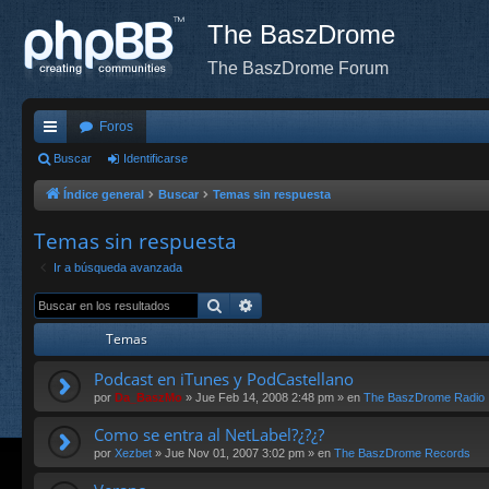
The BaszDrome
The BaszDrome Forum
Foros
nl
Buscar
Identificarse
ac
Índice general
Buscar
Temas sin respuesta
es
Temas sin respuesta
rá
Ir a búsqueda avanzada
pi
Buscar
Búsqueda avanzada
do
Temas
s
Podcast en iTunes y PodCastellano
por
Da_BaszMo
»
Jue Feb 14, 2008 2:48 pm
» en
The BaszDrome Radio
Como se entra al NetLabel?¿?¿?
por
Xezbet
»
Jue Nov 01, 2007 3:02 pm
» en
The BaszDrome Records