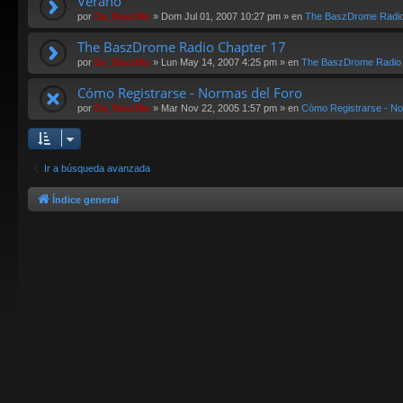
Verano
por
Da_BaszMo
»
Dom Jul 01, 2007 10:27 pm
» en
The BaszDrome Radi
The BaszDrome Radio Chapter 17
por
Da_BaszMo
»
Lun May 14, 2007 4:25 pm
» en
The BaszDrome Radio
Cómo Registrarse - Normas del Foro
por
Da_BaszMo
»
Mar Nov 22, 2005 1:57 pm
» en
Cómo Registrarse - No
Ir a búsqueda avanzada
Índice general