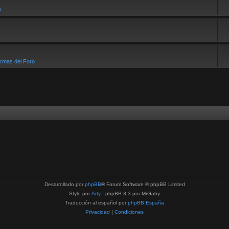
o
rmas del Foro
Desarrollado por
phpBB
® Forum Software © phpBB Limited
Style por
Arty
- phpBB 3.3 por MrGaby
Traducción al español por
phpBB España
Privacidad
|
Condiciones