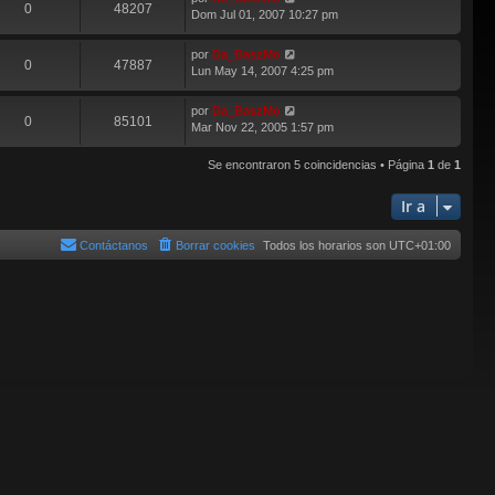
0
48207
Dom Jul 01, 2007 10:27 pm
por
Da_BaszMo
0
47887
Lun May 14, 2007 4:25 pm
por
Da_BaszMo
0
85101
Mar Nov 22, 2005 1:57 pm
Se encontraron 5 coincidencias • Página
1
de
1
Ir a
Contáctanos
Borrar cookies
Todos los horarios son
UTC+01:00