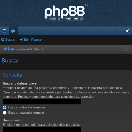
nl
Buscar
or
Identificarse
de
ac
os
nti
Índice general
Buscar
es
fic
Buscar
rá
ar
Consulta
pi
se
Buscar palabras clave:
do
Escribe
+
delante de una palabra a encontrar y
-
delante de la palabra para excluirla.
Crea una lista de palabras separadas por
|
entre corchetes si solo una de ellas se quiere
s
encontrar. Emplea
*
como comodín para coincidencias parciales.
Buscar todos los términos
Buscar cualquier término
Buscar autor:
Emplea * como comodín para coincidencias parciales.