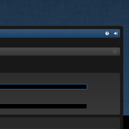
E
FA
de
Q
nti
fic
ar
se