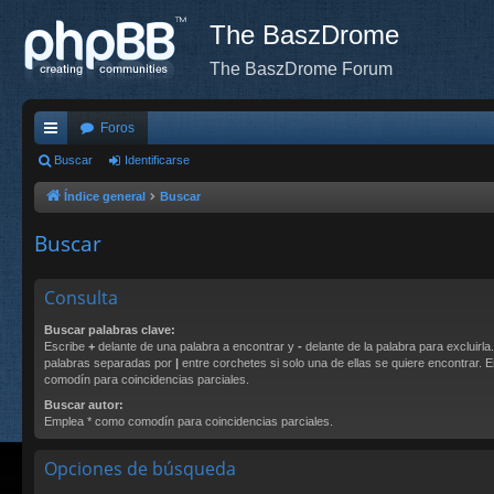
The BaszDrome
The BaszDrome Forum
Foros
nl
Buscar
Identificarse
ac
Índice general
Buscar
es
Buscar
rá
pi
Consulta
do
Buscar palabras clave:
Escribe
+
delante de una palabra a encontrar y
-
delante de la palabra para excluirla
s
palabras separadas por
|
entre corchetes si solo una de ellas se quiere encontrar.
comodín para coincidencias parciales.
Buscar autor:
Emplea * como comodín para coincidencias parciales.
Opciones de búsqueda