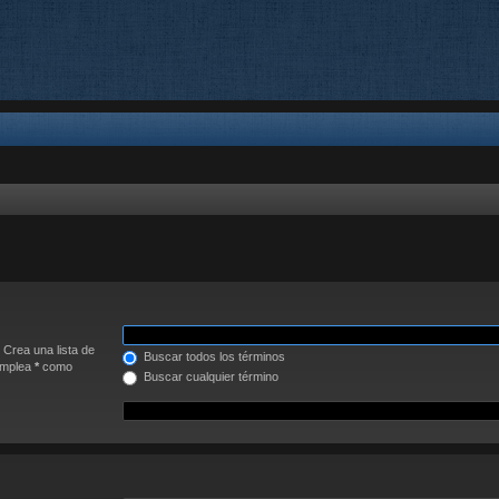
. Crea una lista de
Buscar todos los términos
 Emplea
*
como
Buscar cualquier término