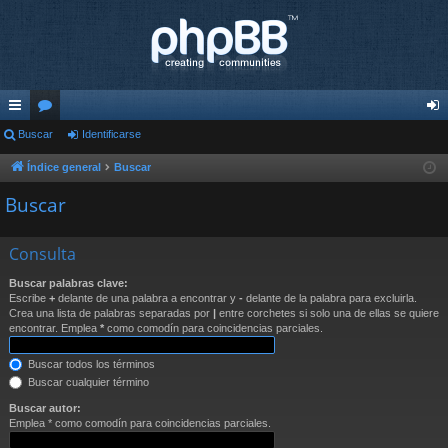
nl
Buscar
or
Identificarse
de
ac
os
nti
Índice general
Buscar
es
fic
Buscar
rá
ar
Consulta
pi
se
Buscar palabras clave:
do
Escribe
+
delante de una palabra a encontrar y
-
delante de la palabra para excluirla.
Crea una lista de palabras separadas por
|
entre corchetes si solo una de ellas se quiere
s
encontrar. Emplea
*
como comodín para coincidencias parciales.
Buscar todos los términos
Buscar cualquier término
Buscar autor:
Emplea * como comodín para coincidencias parciales.