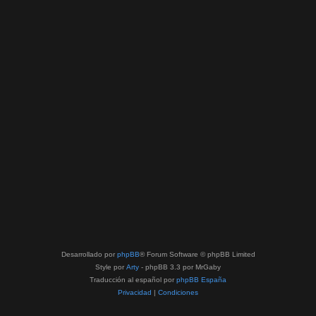
Desarrollado por
phpBB
® Forum Software © phpBB Limited
Style por
Arty
- phpBB 3.3 por MrGaby
Traducción al español por
phpBB España
Privacidad
|
Condiciones