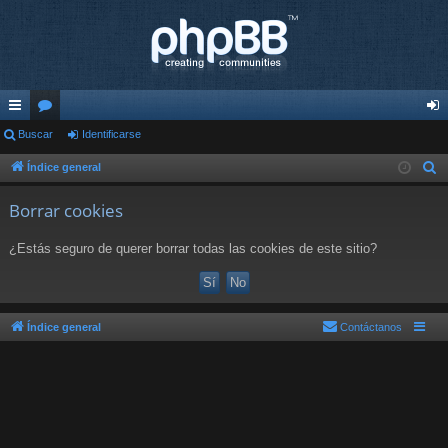
nl
Buscar
or
Identificarse
de
ac
os
nti
Índice general
B
u
es
fic
Borrar cookies
s
rá
ar
c
¿Estás seguro de querer borrar todas las cookies de este sitio?
pi
se
a
r
do
s
Índice general
Contáctanos