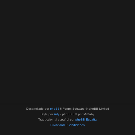
Desarrollado por
phpBB
® Forum Software © phpBB Limited
Style por
Arty
- phpBB 3.3 por MrGaby
Traducción al español por
phpBB España
Privacidad
|
Condiciones