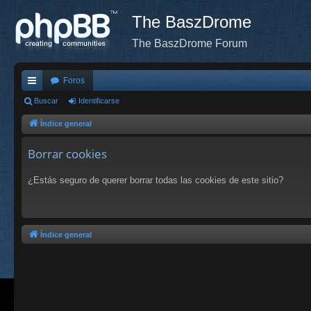
The BaszDrome
The BaszDrome Forum
Foros
nl
Buscar
Identificarse
ac
Índice general
es
Borrar cookies
rá
¿Estás seguro de querer borrar todas las cookies de este sitio?
pi
do
s
Índice general