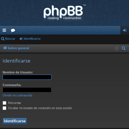
nl
Buscar
or
Identificarse
de
ac
os
nti
Índice general
B
u
es
fic
Identificarse
s
rá
ar
c
Nombre de Usuario:
pi
se
a
r
do
Contraseña:
s
Olvidé mi contraseña
Recordar
Ocultar mi estado de conexión en esta sesión