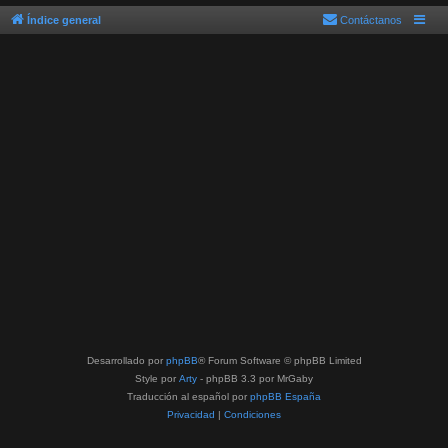
Índice general
Contáctanos
Desarrollado por
phpBB
® Forum Software © phpBB Limited
Style por
Arty
- phpBB 3.3 por MrGaby
Traducción al español por
phpBB España
Privacidad
|
Condiciones