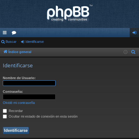
nl
Buscar
or
Identificarse
de
ac
os
nti
Índice general
B
u
es
fic
Identificarse
s
rá
ar
c
Nombre de Usuario:
pi
se
a
r
do
Contraseña:
s
Olvidé mi contraseña
Recordar
Ocultar mi estado de conexión en esta sesión