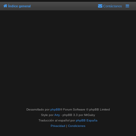
Índice general
Contáctanos
Desarrollado por
phpBB
® Forum Software © phpBB Limited
Style por
Arty
- phpBB 3.3 por MrGaby
Traducción al español por
phpBB España
Privacidad
|
Condiciones