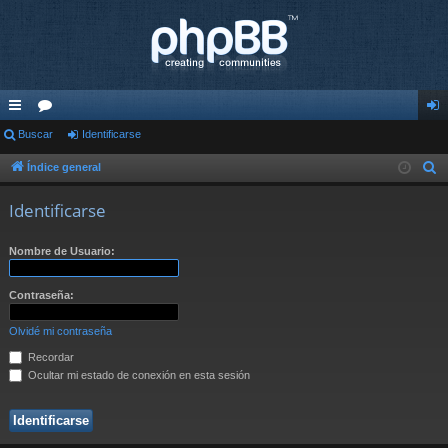
nl
Buscar
or
Identificarse
de
ac
os
nti
Índice general
B
u
es
fic
Identificarse
s
rá
ar
c
Nombre de Usuario:
pi
se
a
r
do
Contraseña:
s
Olvidé mi contraseña
Recordar
Ocultar mi estado de conexión en esta sesión