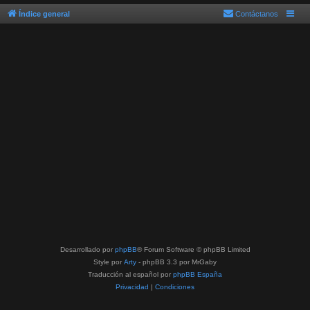
Índice general
Contáctanos
Desarrollado por
phpBB
® Forum Software © phpBB Limited
Style por
Arty
- phpBB 3.3 por MrGaby
Traducción al español por
phpBB España
Privacidad
|
Condiciones