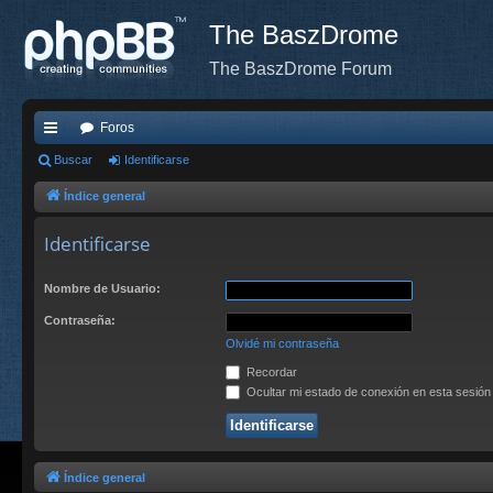
The BaszDrome
The BaszDrome Forum
Foros
nl
Buscar
Identificarse
ac
Índice general
es
Identificarse
rá
Nombre de Usuario:
pi
Contraseña:
do
Olvidé mi contraseña
s
Recordar
Ocultar mi estado de conexión en esta sesión
Índice general