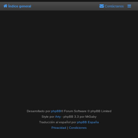
Índice general
Contáctanos
Desarrollado por
phpBB
® Forum Software © phpBB Limited
Style por
Arty
- phpBB 3.3 por MrGaby
Traducción al español por
phpBB España
Privacidad
|
Condiciones