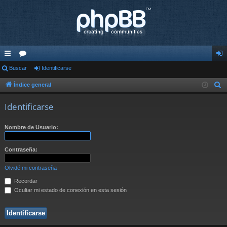
nl
Buscar
or
Identificarse
de
ac
os
nti
Índice general
B
u
es
fic
Identificarse
s
rá
ar
c
Nombre de Usuario:
pi
se
a
r
do
Contraseña:
s
Olvidé mi contraseña
Recordar
Ocultar mi estado de conexión en esta sesión