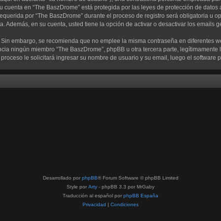
su cuenta en “The BaszDrome” está protegida por las leyes de protección de datos 
equerida por “The BaszDrome” durante el proceso de registro será obligatoria u op
a. Además, en su cuenta, usted tiene la opción de activar o desactivar los emails
ra. Sin embargo, se recomienda que no emplee la misma contraseña en diferentes w
ia ningún miembro “The BaszDrome”, phpBB u otra tercera parte, legítimamente le
te proceso le solicitará ingresar su nombre de usuario y su email, luego el softwa
Desarrollado por
phpBB
® Forum Software © phpBB Limited
Style por
Arty
- phpBB 3.3 por MrGaby
Traducción al español por
phpBB España
Privacidad
|
Condiciones