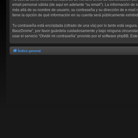
email personal válida (de aquí en adelante “su email”). La información de 
más allá de su nombre de usuario, su contraseña y su dirección de e-mail r
tiene la opción de qué información en su cuenta será públicamente exhibid
Tu contraseña está encriptada (cifrado de una vía) por lo tanto está segu
BaszDrome”, por favor guárdela cuidadosamente y bajo ninguna circunstanc
usar el servicio “Olvidé mi contraseña” provisto por el software phpBB. Es
Índice general