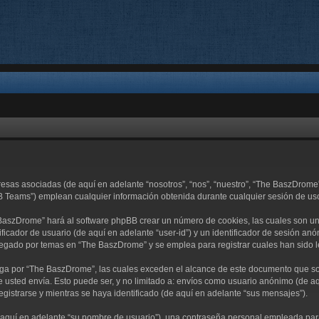
resas asociadas (de aquí en adelante “nosotros”, “nos”, “nuestro”, “The BaszDro
B Teams”) emplean cualquier información obtenida durante cualquier sesión de uso 
 BaszDrome” hará al software phpBB crear un número de cookies, las cuales son u
ficador de usuario (de aquí en adelante “user-id”) y un identificador de sesión an
egado por temas en “The BaszDrome” y se emplea para registrar cuales han sido le
 por “The BaszDrome”, las cuales exceden el alcance de este documento que sola
usted envía. Esto puede ser, y no limitado a: envíos como usuario anónimo (de aq
gistrarse y mientras se haya identificado (de aquí en adelante “sus mensajes”).
quí en adelante “su nombre de usuario”), una contraseña personal empleada para l