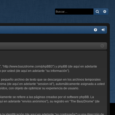
Buscar
Bús
E
FA
de
Q
nti
fic
ar
me”, “http://www.baszdrome.com/phpBB3”) y phpBB (de aquí en adelante
se
por usted (de aquí en adelante “su información”).
n pequeño archivo de texto que se descargan en los archivos temporales
ónima (de aquí en adelante “session-id”), automáticamente asignada a usted
ídos, con objeto de optimizar su experiencia de usuario.
mente se refiere a las páginas creadas por el software phpBB. La
uí en adelante “envíos anónimos”), su registro en “The BaszDrome” (de
a identificación (de aquí en adelante “su contraseña”) y una dirección de