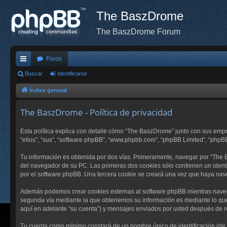
The BaszDrome
The BaszDrome Forum
Foros
nl
Buscar
Identificarse
ac
Índice general
es
The BaszDrome - Política de privacidad
rá
Esta política explica con detalle cómo “The BaszDrome” junto con sus emp
pi
“ellos”, “sus”, “software phpBB”, “www.phpbb.com”, “phpBB Limited”, “phpB
do
Tu información es obtenida por dos vías. Primeramente, navegar por “The
s
del navegador de su PC. Las primeras dos cookies sólo contienen un identi
por el software phpBB. Una tercera cookie se creará una vez que haya nav
Además podemos crear cookies externas al software phpBB mientras navega
segunda vía mediante la que obtenemos su información es mediante lo que 
aquí en adelante “su cuenta”) y mensajes enviados por usted después de re
Tu cuenta como mínimo constará de un nombre único de identificación (de a