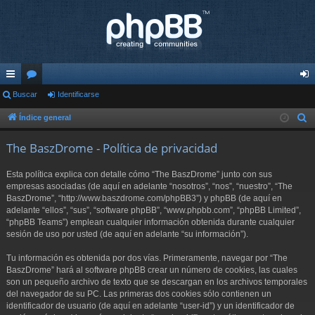
nl
Buscar
or
Identificarse
de
ac
os
nti
Índice general
B
u
es
fic
The BaszDrome - Política de privacidad
s
rá
ar
c
Esta política explica con detalle cómo “The BaszDrome” junto con sus
pi
se
a
empresas asociadas (de aquí en adelante “nosotros”, “nos”, “nuestro”, “The
r
BaszDrome”, “http://www.baszdrome.com/phpBB3”) y phpBB (de aquí en
do
adelante “ellos”, “sus”, “software phpBB”, “www.phpbb.com”, “phpBB Limited”,
s
“phpBB Teams”) emplean cualquier información obtenida durante cualquier
sesión de uso por usted (de aquí en adelante “su información”).
Tu información es obtenida por dos vías. Primeramente, navegar por “The
BaszDrome” hará al software phpBB crear un número de cookies, las cuales
son un pequeño archivo de texto que se descargan en los archivos temporales
del navegador de su PC. Las primeras dos cookies sólo contienen un
identificador de usuario (de aquí en adelante “user-id”) y un identificador de