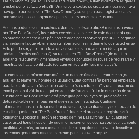
sesión anónima (de aquí en adelante “session-id”), automáticamente asignada
a usted por el software phpBB. Una tercera cookie se creará una vez que haya
navegado por temas en “The BaszDrome” y se emplea para registrar cuales
han sido leídos, con objeto de optimizar su experiencia de usuario.
Además podemos crear cookies externas al software phpBB mientras navega
por “The BaszDrome”, las cuales exceden el alcance de este documento que
solamente se refiere a las páginas creadas por el software phpBB. La segunda
vía mediante la que obtenemos su información es mediante lo que usted envía.
Esto puede ser, y no limitado a: envíos como usuario anónimo (de aquí en
adelante “envíos anónimos”), su registro en “The BaszDrome” (de aquí en
adelante “su cuenta”) y mensajes enviados por usted después de registrarse y
mientras se haya identificado (de aquí en adelante “sus mensajes”).
Tu cuenta como mínimo constará de un nombre único de identificación (de
aquí en adelante “su nombre de usuario”), una contraseña personal empleada
para la identificación (de aquí en adelante “su contraseña”) y una dirección de
email personal válida (de aquí en adelante “su email”). La información de su
cuenta en “The BaszDrome” está protegida por las leyes de protección de
datos aplicables en el país en el que estamos instalados. Cualquier
información más allá de su nombre de usuario, su contraseña y su dirección de
e-mail requerida por “The BaszDrome” durante el proceso de registro será
obligatoria u opcional, según el criterio de “The BaszDrome”. En cualquier
caso, usted tiene la opción de qué información en su cuenta será públicamente
exhibida. Además, en su cuenta, usted tiene la opción de activar o desactivar
los emails generados automáticamente por el software phpBB.