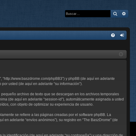
Buscar
Bús
E
FA
de
Q
nti
fic
ar
me”, “http://www.baszdrome.com/phpBB3”) y phpBB (de aquí en adelante
se
por usted (de aquí en adelante “su información”).
n pequeño archivo de texto que se descargan en los archivos temporales
ónima (de aquí en adelante “session-id”), automáticamente asignada a usted
ídos, con objeto de optimizar su experiencia de usuario.
mente se refiere a las páginas creadas por el software phpBB. La
uí en adelante “envíos anónimos”), su registro en “The BaszDrome” (de
a identificación (de aquí en adelante “su contraseña”) y una dirección de