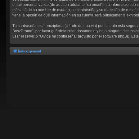
email personal válida (de aquí en adelante “su email”). La información de 
más allá de su nombre de usuario, su contraseña y su dirección de e-mail r
tiene la opción de qué información en su cuenta será públicamente exhibid
Tu contraseña está encriptada (cifrado de una vía) por lo tanto está segu
BaszDrome”, por favor guárdela cuidadosamente y bajo ninguna circunstanc
usar el servicio “Olvidé mi contraseña” provisto por el software phpBB. Es
Índice general