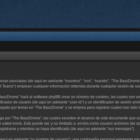
resas asociadas (de aquí en adelante “nosotros”, “nos”, “nuestro”, “The BaszDro
B Teams”) emplean cualquier información obtenida durante cualquier sesión de uso 
 BaszDrome” hará al software phpBB crear un número de cookies, las cuales son u
ficador de usuario (de aquí en adelante “user-id”) y un identificador de sesión an
egado por temas en “The BaszDrome” y se emplea para registrar cuales han sido le
 por “The BaszDrome”, las cuales exceden el alcance de este documento que sola
usted envía. Esto puede ser, y no limitado a: envíos como usuario anónimo (de aq
gistrarse y mientras se haya identificado (de aquí en adelante “sus mensajes”).
quí en adelante “su nombre de usuario”), una contraseña personal empleada para l