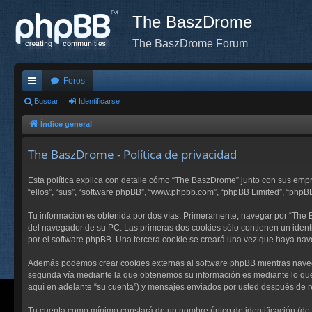
The BaszDrome
The BaszDrome Forum
Foros
nl
Buscar
Identificarse
ac
Índice general
es
The BaszDrome - Política de privacidad
rá
Esta política explica con detalle cómo “The BaszDrome” junto con sus emp
pi
“ellos”, “sus”, “software phpBB”, “www.phpbb.com”, “phpBB Limited”, “phpB
do
Tu información es obtenida por dos vías. Primeramente, navegar por “The
s
del navegador de su PC. Las primeras dos cookies sólo contienen un identi
por el software phpBB. Una tercera cookie se creará una vez que haya nav
Además podemos crear cookies externas al software phpBB mientras navega
segunda vía mediante la que obtenemos su información es mediante lo que 
aquí en adelante “su cuenta”) y mensajes enviados por usted después de re
Tu cuenta como mínimo constará de un nombre único de identificación (de a