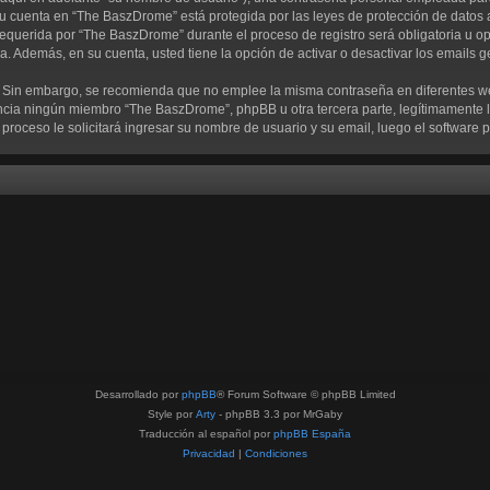
su cuenta en “The BaszDrome” está protegida por las leyes de protección de datos 
equerida por “The BaszDrome” durante el proceso de registro será obligatoria u op
a. Además, en su cuenta, usted tiene la opción de activar o desactivar los emails
ra. Sin embargo, se recomienda que no emplee la misma contraseña en diferentes w
ia ningún miembro “The BaszDrome”, phpBB u otra tercera parte, legítimamente le
te proceso le solicitará ingresar su nombre de usuario y su email, luego el softwa
Desarrollado por
phpBB
® Forum Software © phpBB Limited
Style por
Arty
- phpBB 3.3 por MrGaby
Traducción al español por
phpBB España
Privacidad
|
Condiciones