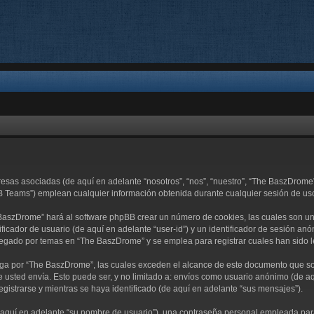
resas asociadas (de aquí en adelante “nosotros”, “nos”, “nuestro”, “The BaszDro
B Teams”) emplean cualquier información obtenida durante cualquier sesión de uso 
 BaszDrome” hará al software phpBB crear un número de cookies, las cuales son u
ficador de usuario (de aquí en adelante “user-id”) y un identificador de sesión an
egado por temas en “The BaszDrome” y se emplea para registrar cuales han sido le
 por “The BaszDrome”, las cuales exceden el alcance de este documento que sola
usted envía. Esto puede ser, y no limitado a: envíos como usuario anónimo (de aq
gistrarse y mientras se haya identificado (de aquí en adelante “sus mensajes”).
quí en adelante “su nombre de usuario”), una contraseña personal empleada para l