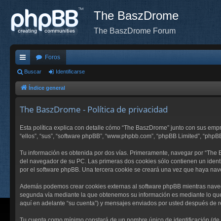
The BaszDrome
The BaszDrome Forum
Foros
nl
Buscar
Identificarse
ac
Índice general
es
The BaszDrome - Política de privacidad
rá
Esta política explica con detalle cómo “The BaszDrome” junto con sus emp
pi
“ellos”, “sus”, “software phpBB”, “www.phpbb.com”, “phpBB Limited”, “phpB
do
Tu información es obtenida por dos vías. Primeramente, navegar por “The
s
del navegador de su PC. Las primeras dos cookies sólo contienen un identi
por el software phpBB. Una tercera cookie se creará una vez que haya nav
Además podemos crear cookies externas al software phpBB mientras navega
segunda vía mediante la que obtenemos su información es mediante lo que 
aquí en adelante “su cuenta”) y mensajes enviados por usted después de re
Tu cuenta como mínimo constará de un nombre único de identificación (de a