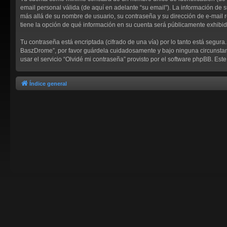
email personal válida (de aquí en adelante “su email”). La información de 
más allá de su nombre de usuario, su contraseña y su dirección de e-mail r
tiene la opción de qué información en su cuenta será públicamente exhibid
Tu contraseña está encriptada (cifrado de una vía) por lo tanto está segu
BaszDrome”, por favor guárdela cuidadosamente y bajo ninguna circunstanc
usar el servicio “Olvidé mi contraseña” provisto por el software phpBB. Es
Índice general