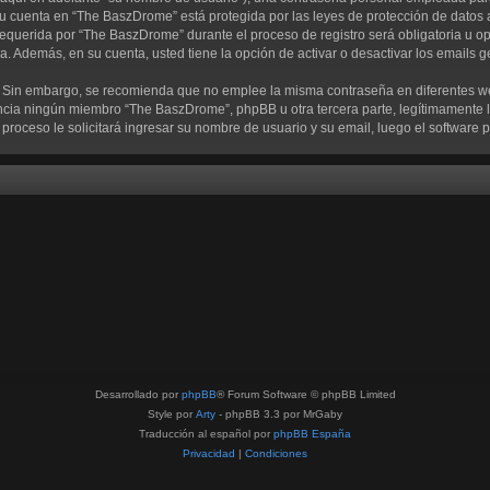
su cuenta en “The BaszDrome” está protegida por las leyes de protección de datos 
equerida por “The BaszDrome” durante el proceso de registro será obligatoria u op
a. Además, en su cuenta, usted tiene la opción de activar o desactivar los emails
ra. Sin embargo, se recomienda que no emplee la misma contraseña en diferentes w
ia ningún miembro “The BaszDrome”, phpBB u otra tercera parte, legítimamente le
te proceso le solicitará ingresar su nombre de usuario y su email, luego el softwa
Desarrollado por
phpBB
® Forum Software © phpBB Limited
Style por
Arty
- phpBB 3.3 por MrGaby
Traducción al español por
phpBB España
Privacidad
|
Condiciones