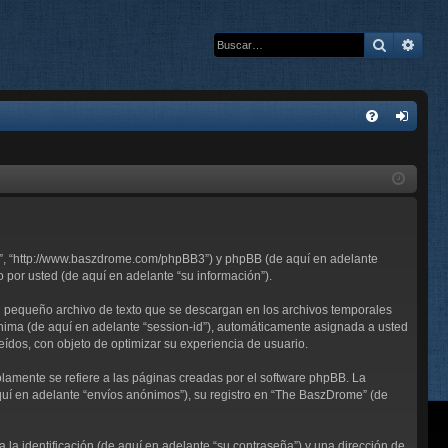
Buscar
Bús
E
FA
de
Q
nti
fic
ar
me”, “http://www.baszdrome.com/phpBB3”) y phpBB (de aquí en adelante
se
por usted (de aquí en adelante “su información”).
n pequeño archivo de texto que se descargan en los archivos temporales
ónima (de aquí en adelante “session-id”), automáticamente asignada a usted
ídos, con objeto de optimizar su experiencia de usuario.
mente se refiere a las páginas creadas por el software phpBB. La
uí en adelante “envíos anónimos”), su registro en “The BaszDrome” (de
a identificación (de aquí en adelante “su contraseña”) y una dirección de