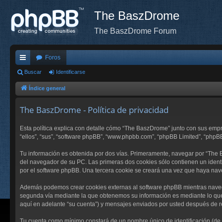
The BaszDrome
The BaszDrome Forum
Foros
nl
Buscar
Identificarse
ac
Índice general
es
The BaszDrome - Política de privacidad
rá
Esta política explica con detalle cómo “The BaszDrome” junto con sus emp
pi
“ellos”, “sus”, “software phpBB”, “www.phpbb.com”, “phpBB Limited”, “phpB
do
Tu información es obtenida por dos vías. Primeramente, navegar por “The
s
del navegador de su PC. Las primeras dos cookies sólo contienen un identi
por el software phpBB. Una tercera cookie se creará una vez que haya nav
Además podemos crear cookies externas al software phpBB mientras navega
segunda vía mediante la que obtenemos su información es mediante lo que 
aquí en adelante “su cuenta”) y mensajes enviados por usted después de re
Tu cuenta como mínimo constará de un nombre único de identificación (de a