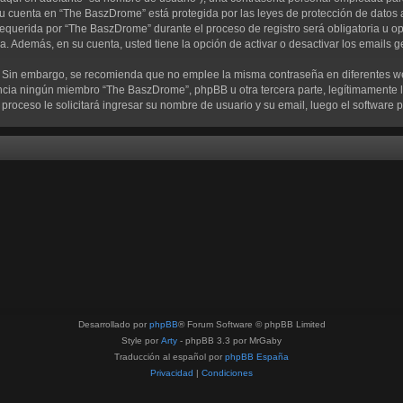
su cuenta en “The BaszDrome” está protegida por las leyes de protección de datos 
equerida por “The BaszDrome” durante el proceso de registro será obligatoria u op
a. Además, en su cuenta, usted tiene la opción de activar o desactivar los emails
ra. Sin embargo, se recomienda que no emplee la misma contraseña en diferentes w
ia ningún miembro “The BaszDrome”, phpBB u otra tercera parte, legítimamente le
te proceso le solicitará ingresar su nombre de usuario y su email, luego el softwa
Desarrollado por
phpBB
® Forum Software © phpBB Limited
Style por
Arty
- phpBB 3.3 por MrGaby
Traducción al español por
phpBB España
Privacidad
|
Condiciones