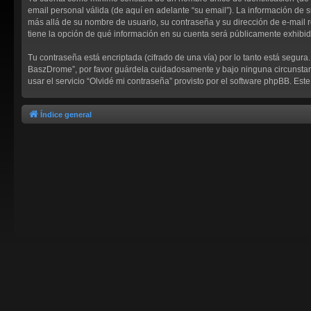
email personal válida (de aquí en adelante “su email”). La información de 
más allá de su nombre de usuario, su contraseña y su dirección de e-mail r
tiene la opción de qué información en su cuenta será públicamente exhibid
Tu contraseña está encriptada (cifrado de una vía) por lo tanto está segu
BaszDrome”, por favor guárdela cuidadosamente y bajo ninguna circunstanc
usar el servicio “Olvidé mi contraseña” provisto por el software phpBB. Es
Índice general