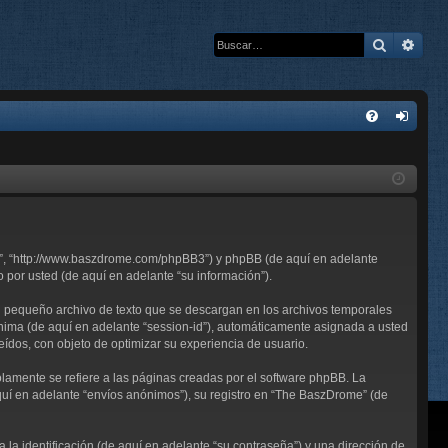
Buscar
Bús
E
FA
de
Q
nti
fic
ar
me”, “http://www.baszdrome.com/phpBB3”) y phpBB (de aquí en adelante
se
por usted (de aquí en adelante “su información”).
n pequeño archivo de texto que se descargan en los archivos temporales
ónima (de aquí en adelante “session-id”), automáticamente asignada a usted
ídos, con objeto de optimizar su experiencia de usuario.
mente se refiere a las páginas creadas por el software phpBB. La
uí en adelante “envíos anónimos”), su registro en “The BaszDrome” (de
a identificación (de aquí en adelante “su contraseña”) y una dirección de