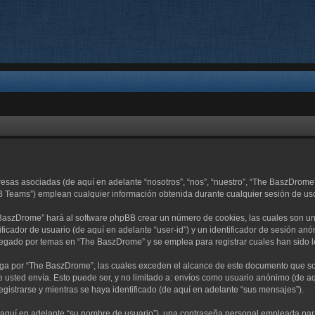
resas asociadas (de aquí en adelante “nosotros”, “nos”, “nuestro”, “The BaszDro
B Teams”) emplean cualquier información obtenida durante cualquier sesión de uso 
 BaszDrome” hará al software phpBB crear un número de cookies, las cuales son u
ficador de usuario (de aquí en adelante “user-id”) y un identificador de sesión an
egado por temas en “The BaszDrome” y se emplea para registrar cuales han sido le
 por “The BaszDrome”, las cuales exceden el alcance de este documento que sola
usted envía. Esto puede ser, y no limitado a: envíos como usuario anónimo (de aq
gistrarse y mientras se haya identificado (de aquí en adelante “sus mensajes”).
quí en adelante “su nombre de usuario”), una contraseña personal empleada para l