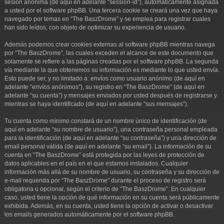
sesión anónima (de aquí en adelante “session-id”), automáticamente asignada
a usted por el software phpBB. Una tercera cookie se creará una vez que haya
navegado por temas en “The BaszDrome” y se emplea para registrar cuales
han sido leídos, con objeto de optimizar su experiencia de usuario.
Además podemos crear cookies externas al software phpBB mientras navega
por “The BaszDrome”, las cuales exceden el alcance de este documento que
solamente se refiere a las páginas creadas por el software phpBB. La segunda
vía mediante la que obtenemos su información es mediante lo que usted envía.
Esto puede ser, y no limitado a: envíos como usuario anónimo (de aquí en
adelante “envíos anónimos”), su registro en “The BaszDrome” (de aquí en
adelante “su cuenta”) y mensajes enviados por usted después de registrarse y
mientras se haya identificado (de aquí en adelante “sus mensajes”).
Tu cuenta como mínimo constará de un nombre único de identificación (de
aquí en adelante “su nombre de usuario”), una contraseña personal empleada
para la identificación (de aquí en adelante “su contraseña”) y una dirección de
email personal válida (de aquí en adelante “su email”). La información de su
cuenta en “The BaszDrome” está protegida por las leyes de protección de
datos aplicables en el país en el que estamos instalados. Cualquier
información más allá de su nombre de usuario, su contraseña y su dirección de
e-mail requerida por “The BaszDrome” durante el proceso de registro será
obligatoria u opcional, según el criterio de “The BaszDrome”. En cualquier
caso, usted tiene la opción de qué información en su cuenta será públicamente
exhibida. Además, en su cuenta, usted tiene la opción de activar o desactivar
los emails generados automáticamente por el software phpBB.