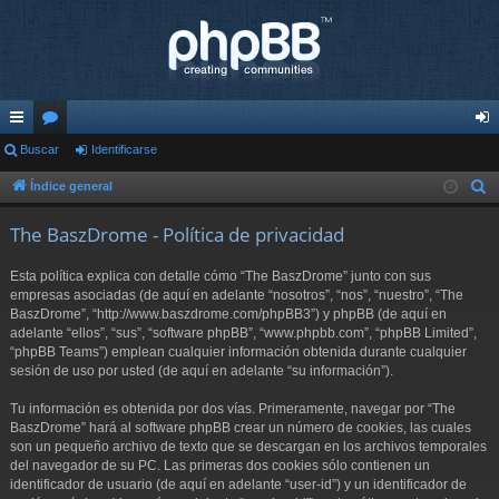
nl
Buscar
or
Identificarse
de
ac
os
nti
Índice general
B
u
es
fic
The BaszDrome - Política de privacidad
s
rá
ar
c
Esta política explica con detalle cómo “The BaszDrome” junto con sus
pi
se
a
empresas asociadas (de aquí en adelante “nosotros”, “nos”, “nuestro”, “The
r
BaszDrome”, “http://www.baszdrome.com/phpBB3”) y phpBB (de aquí en
do
adelante “ellos”, “sus”, “software phpBB”, “www.phpbb.com”, “phpBB Limited”,
s
“phpBB Teams”) emplean cualquier información obtenida durante cualquier
sesión de uso por usted (de aquí en adelante “su información”).
Tu información es obtenida por dos vías. Primeramente, navegar por “The
BaszDrome” hará al software phpBB crear un número de cookies, las cuales
son un pequeño archivo de texto que se descargan en los archivos temporales
del navegador de su PC. Las primeras dos cookies sólo contienen un
identificador de usuario (de aquí en adelante “user-id”) y un identificador de