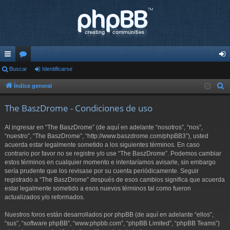
nl
Buscar
or
Identificarse
de
ac
os
nti
Índice general
B
u
es
fic
The BaszDrome - Condiciones de uso
s
rá
ar
c
Al ingresar en “The BaszDrome” (de aquí en adelante “nosotros”, “nos”,
pi
se
a
“nuestro”, “The BaszDrome”, “http://www.baszdrome.com/phpBB3”), usted
r
acuerda estar legalmente sometido a los siguientes términos. En caso
do
contrario por favor no se registre y/o use “The BaszDrome”. Podemos cambiar
s
estos términos en cualquier momento e intentaríamos avisarle, sin embargo
sería prudente que los revisase por su cuenta periódicamente. Seguir
registrado a “The BaszDrome” después de esos cambios significa que acuerda
estar legalmente sometido a esos nuevos términos tal como fueron
actualizados y/o reformados.
Nuestros foros están desarrollados por phpBB (de aquí en adelante “ellos”,
“sus”, “software phpBB”, “www.phpbb.com”, “phpBB Limited”, “phpBB Teams”)