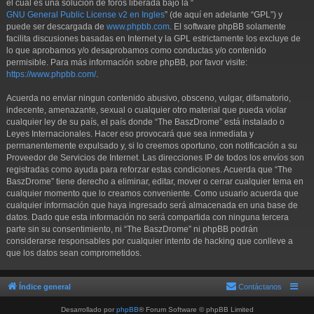
el cual es una solución de foros liberada bajo la “
GNU General Public License v2 en Ingles
” (de aquí en adelante “GPL”) y
puede ser descargada de
www.phpbb.com
. El software phpBB solamente
facilita discusiones basadas en Internet y la GPL estrictamente los excluye de
lo que aprobamos y/o desaprobamos como conductas y/o contenido
permisible. Para más información sobre phpBB, por favor visite:
https://www.phpbb.com/
.
Acuerda no enviar ningun contenido abusivo, obsceno, vulgar, difamatorio,
indecente, amenazante, sexual o cualquier otro material que pueda violar
cualquier ley de su país, el país donde “The BaszDrome” está instalado o
Leyes Internacionales. Hacer eso provocará que sea inmediata y
permanentemente expulsado y, si lo creemos oportuno, con notificación a su
Proveedor de Servicios de Internet. Las direcciones IP de todos los envíos son
registradas como ayuda para reforzar estas condiciones. Acuerda que “The
BaszDrome” tiene derecho a eliminar, editar, mover o cerrar cualquier tema en
cualquier momento que lo creamos conveniente. Como usuario acuerda que
cualquier información que haya ingresado será almacenada en una base de
datos. Dado que esta información no será compartida con ninguna tercera
parte sin su consentimiento, ni “The BaszDrome” ni phpBB podrán
considerarse responsables por cualquier intento de hacking que conlleve a
que los datos sean comprometidos.
Índice general
Contáctanos
Desarrollado por
phpBB
® Forum Software © phpBB Limited