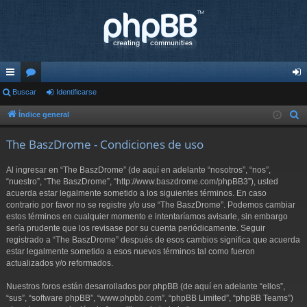
nl
Buscar
or
Identificarse
de
ac
os
nti
Índice general
B
u
es
fic
The BaszDrome - Condiciones de uso
s
rá
ar
c
Al ingresar en “The BaszDrome” (de aquí en adelante “nosotros”, “nos”,
pi
se
a
“nuestro”, “The BaszDrome”, “http://www.baszdrome.com/phpBB3”), usted
r
acuerda estar legalmente sometido a los siguientes términos. En caso
do
contrario por favor no se registre y/o use “The BaszDrome”. Podemos cambiar
s
estos términos en cualquier momento e intentaríamos avisarle, sin embargo
sería prudente que los revisase por su cuenta periódicamente. Seguir
registrado a “The BaszDrome” después de esos cambios significa que acuerda
estar legalmente sometido a esos nuevos términos tal como fueron
actualizados y/o reformados.
Nuestros foros están desarrollados por phpBB (de aquí en adelante “ellos”,
“sus”, “software phpBB”, “www.phpbb.com”, “phpBB Limited”, “phpBB Teams”)