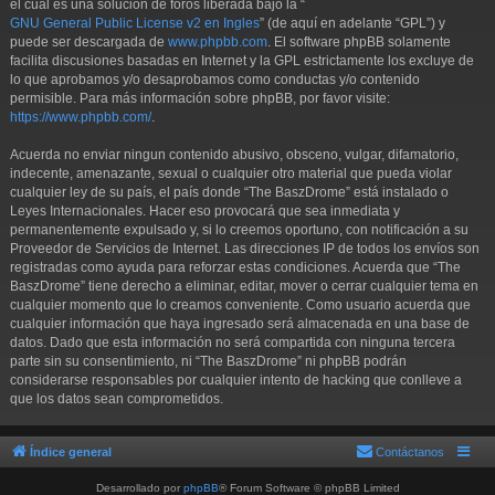
el cual es una solución de foros liberada bajo la “
GNU General Public License v2 en Ingles
” (de aquí en adelante “GPL”) y
puede ser descargada de
www.phpbb.com
. El software phpBB solamente
facilita discusiones basadas en Internet y la GPL estrictamente los excluye de
lo que aprobamos y/o desaprobamos como conductas y/o contenido
permisible. Para más información sobre phpBB, por favor visite:
https://www.phpbb.com/
.
Acuerda no enviar ningun contenido abusivo, obsceno, vulgar, difamatorio,
indecente, amenazante, sexual o cualquier otro material que pueda violar
cualquier ley de su país, el país donde “The BaszDrome” está instalado o
Leyes Internacionales. Hacer eso provocará que sea inmediata y
permanentemente expulsado y, si lo creemos oportuno, con notificación a su
Proveedor de Servicios de Internet. Las direcciones IP de todos los envíos son
registradas como ayuda para reforzar estas condiciones. Acuerda que “The
BaszDrome” tiene derecho a eliminar, editar, mover o cerrar cualquier tema en
cualquier momento que lo creamos conveniente. Como usuario acuerda que
cualquier información que haya ingresado será almacenada en una base de
datos. Dado que esta información no será compartida con ninguna tercera
parte sin su consentimiento, ni “The BaszDrome” ni phpBB podrán
considerarse responsables por cualquier intento de hacking que conlleve a
que los datos sean comprometidos.
Índice general
Contáctanos
Desarrollado por
phpBB
® Forum Software © phpBB Limited