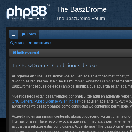
The BaszDrome
The BaszDrome Forum
Foros
nl
Buscar
Identificarse
ac
Índice general
es
The BaszDrome - Condiciones de uso
rá
Al ingresar en “The BaszDrome” (de aquí en adelante “nosotros”, “nos”, “n
pi
favor no se registre y/o use “The BaszDrome”. Podemos cambiar estos térm
BaszDrome” después de esos cambios significa que acuerda estar legalmen
do
s
Nuestros foros están desarrollados por phpBB (de aquí en adelante “ellos”,
GNU General Public License v2 en Ingles
” (de aquí en adelante “GPL”) y
aprobamos y/o desaprobamos como conductas y/o contenido permisible. Pa
Acuerda no enviar ningun contenido abusivo, obsceno, vulgar, difamatorio,
Internacionales. Hacer eso provocará que sea inmediata y permanentemente 
ayuda para reforzar estas condiciones. Acuerda que “The BaszDrome” tiene
información que haya ingresado será almacenada en una base de datos. Da