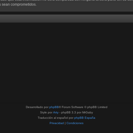
os sean comprometidos.
Desarrollado por
phpBB
® Forum Software © phpBB Limited
Style por
Arty
- phpBB 3.3 por MrGaby
Traducción al español por
phpBB España
Privacidad
|
Condiciones