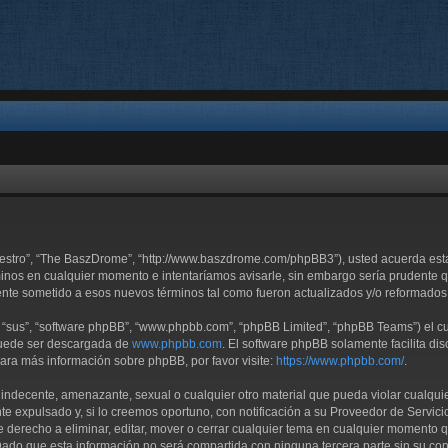
uestro”, “The BaszDrome”, “http://www.baszdrome.com/phpBB3”), usted acuerda esta
inos en cualquier momento e intentaríamos avisarle, sin embargo sería prudente qu
te sometido a esos nuevos términos tal como fueron actualizados y/o reformados
 “sus”, “software phpBB”, “www.phpbb.com”, “phpBB Limited”, “phpBB Teams”) el cua
 puede ser descargada de
www.phpbb.com
. El software phpBB solamente facilita di
ra más información sobre phpBB, por favor visite:
https://www.phpbb.com/
.
 indecente, amenazante, sexual o cualquier otro material que pueda violar cualqui
expulsado y, si lo creemos oportuno, con notificación a su Proveedor de Servicios
 derecho a eliminar, editar, mover o cerrar cualquier tema en cualquier momento
do que esta información no será compartida con ninguna tercera parte sin su co