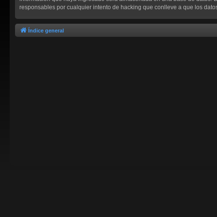
responsables por cualquier intento de hacking que conlleve a que los dat
Índice general