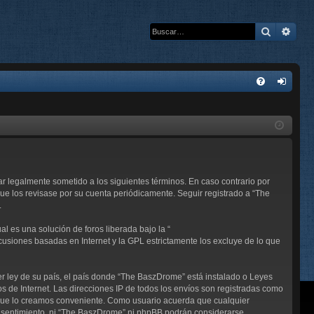
Buscar
Bús
E
FA
de
Q
nti
fic
ar
r legalmente sometido a los siguientes términos. En caso contrario por
se
e los revisase por su cuenta periódicamente. Seguir registrado a “The
.
l es una solución de foros liberada bajo la “
scusiones basadas en Internet y la GPL estrictamente los excluye de lo que
er ley de su país, el país donde “The BaszDrome” está instalado o Leyes
 de Internet. Las direcciones IP de todos los envíos son registradas como
 que lo creamos conveniente. Como usuario acuerda que cualquier
nsentimiento, ni “The BaszDrome” ni phpBB podrán considerarse