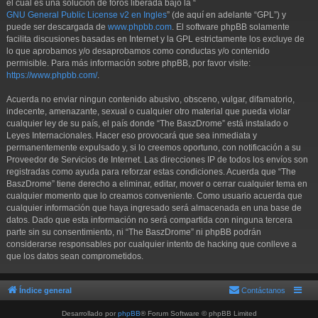
el cual es una solución de foros liberada bajo la “
GNU General Public License v2 en Ingles
” (de aquí en adelante “GPL”) y
puede ser descargada de
www.phpbb.com
. El software phpBB solamente
facilita discusiones basadas en Internet y la GPL estrictamente los excluye de
lo que aprobamos y/o desaprobamos como conductas y/o contenido
permisible. Para más información sobre phpBB, por favor visite:
https://www.phpbb.com/
.
Acuerda no enviar ningun contenido abusivo, obsceno, vulgar, difamatorio,
indecente, amenazante, sexual o cualquier otro material que pueda violar
cualquier ley de su país, el país donde “The BaszDrome” está instalado o
Leyes Internacionales. Hacer eso provocará que sea inmediata y
permanentemente expulsado y, si lo creemos oportuno, con notificación a su
Proveedor de Servicios de Internet. Las direcciones IP de todos los envíos son
registradas como ayuda para reforzar estas condiciones. Acuerda que “The
BaszDrome” tiene derecho a eliminar, editar, mover o cerrar cualquier tema en
cualquier momento que lo creamos conveniente. Como usuario acuerda que
cualquier información que haya ingresado será almacenada en una base de
datos. Dado que esta información no será compartida con ninguna tercera
parte sin su consentimiento, ni “The BaszDrome” ni phpBB podrán
considerarse responsables por cualquier intento de hacking que conlleve a
que los datos sean comprometidos.
Índice general
Contáctanos
Desarrollado por
phpBB
® Forum Software © phpBB Limited