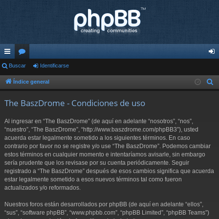
nl
Buscar
or
Identificarse
de
ac
os
nti
Índice general
B
u
es
fic
The BaszDrome - Condiciones de uso
s
rá
ar
c
Al ingresar en “The BaszDrome” (de aquí en adelante “nosotros”, “nos”,
pi
se
a
“nuestro”, “The BaszDrome”, “http://www.baszdrome.com/phpBB3”), usted
r
acuerda estar legalmente sometido a los siguientes términos. En caso
do
contrario por favor no se registre y/o use “The BaszDrome”. Podemos cambiar
s
estos términos en cualquier momento e intentaríamos avisarle, sin embargo
sería prudente que los revisase por su cuenta periódicamente. Seguir
registrado a “The BaszDrome” después de esos cambios significa que acuerda
estar legalmente sometido a esos nuevos términos tal como fueron
actualizados y/o reformados.
Nuestros foros están desarrollados por phpBB (de aquí en adelante “ellos”,
“sus”, “software phpBB”, “www.phpbb.com”, “phpBB Limited”, “phpBB Teams”)