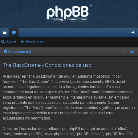
nl
Buscar
or
Identificarse
de
ac
os
nti
Índice general
B
u
es
fic
The BaszDrome - Condiciones de uso
s
rá
ar
c
Al ingresar en “The BaszDrome” (de aquí en adelante “nosotros”, “nos”,
pi
se
a
“nuestro”, “The BaszDrome”, “http://www.baszdrome.com/phpBB3”), usted
r
acuerda estar legalmente sometido a los siguientes términos. En caso
do
contrario por favor no se registre y/o use “The BaszDrome”. Podemos cambiar
s
estos términos en cualquier momento e intentaríamos avisarle, sin embargo
sería prudente que los revisase por su cuenta periódicamente. Seguir
registrado a “The BaszDrome” después de esos cambios significa que acuerda
estar legalmente sometido a esos nuevos términos tal como fueron
actualizados y/o reformados.
Nuestros foros están desarrollados por phpBB (de aquí en adelante “ellos”,
“sus”, “software phpBB”, “www.phpbb.com”, “phpBB Limited”, “phpBB Teams”)