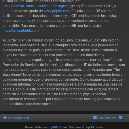
el cual es una solución de foros liberada bajo la “
GNU General Public License v2 en Ingles
” (de aquí en adelante “GPL”) y
puede ser descargada de
www.phpbb.com
. El software phpBB solamente
facilita discusiones basadas en Internet y la GPL estrictamente los excluye de
lo que aprobamos y/o desaprobamos como conductas y/o contenido
permisible. Para más información sobre phpBB, por favor visite:
https://www.phpbb.com/
.
Acuerda no enviar ningun contenido abusivo, obsceno, vulgar, difamatorio,
indecente, amenazante, sexual o cualquier otro material que pueda violar
cualquier ley de su país, el país donde “The BaszDrome” está instalado o
Leyes Internacionales. Hacer eso provocará que sea inmediata y
permanentemente expulsado y, si lo creemos oportuno, con notificación a su
Proveedor de Servicios de Internet. Las direcciones IP de todos los envíos son
registradas como ayuda para reforzar estas condiciones. Acuerda que “The
BaszDrome” tiene derecho a eliminar, editar, mover o cerrar cualquier tema en
cualquier momento que lo creamos conveniente. Como usuario acuerda que
cualquier información que haya ingresado será almacenada en una base de
datos. Dado que esta información no será compartida con ninguna tercera
parte sin su consentimiento, ni “The BaszDrome” ni phpBB podrán
considerarse responsables por cualquier intento de hacking que conlleve a
que los datos sean comprometidos.
Índice general
Contáctanos
Desarrollado por
phpBB
® Forum Software © phpBB Limited