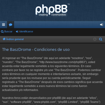
nl
Buscar
or
Identificarse
de
ac
os
nti
Índice general
B
u
es
fic
The BaszDrome - Condiciones de uso
s
rá
ar
c
Al ingresar en “The BaszDrome” (de aquí en adelante “nosotros”, “nos”,
pi
se
a
“nuestro”, “The BaszDrome”, “http://www.baszdrome.com/phpBB3”), usted
r
acuerda estar legalmente sometido a los siguientes términos. En caso
do
contrario por favor no se registre y/o use “The BaszDrome”. Podemos cambiar
s
estos términos en cualquier momento e intentaríamos avisarle, sin embargo
sería prudente que los revisase por su cuenta periódicamente. Seguir
registrado a “The BaszDrome” después de esos cambios significa que acuerda
estar legalmente sometido a esos nuevos términos tal como fueron
actualizados y/o reformados.
Nuestros foros están desarrollados por phpBB (de aquí en adelante “ellos”,
“sus”, “software phpBB”, “www.phpbb.com”, “phpBB Limited”, “phpBB Teams”)