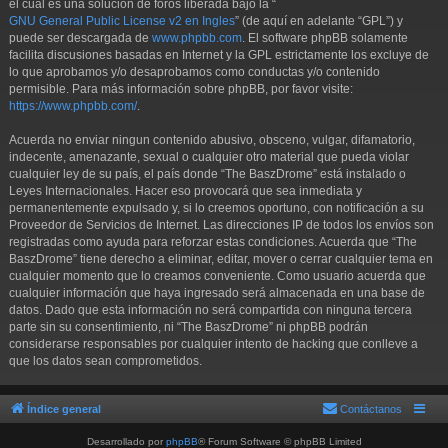
el cual es una solución de foros liberada bajo la “
GNU General Public License v2 en Ingles
” (de aquí en adelante “GPL”) y
puede ser descargada de
www.phpbb.com
. El software phpBB solamente
facilita discusiones basadas en Internet y la GPL estrictamente los excluye de
lo que aprobamos y/o desaprobamos como conductas y/o contenido
permisible. Para más información sobre phpBB, por favor visite:
https://www.phpbb.com/
.
Acuerda no enviar ningun contenido abusivo, obsceno, vulgar, difamatorio,
indecente, amenazante, sexual o cualquier otro material que pueda violar
cualquier ley de su país, el país donde “The BaszDrome” está instalado o
Leyes Internacionales. Hacer eso provocará que sea inmediata y
permanentemente expulsado y, si lo creemos oportuno, con notificación a su
Proveedor de Servicios de Internet. Las direcciones IP de todos los envíos son
registradas como ayuda para reforzar estas condiciones. Acuerda que “The
BaszDrome” tiene derecho a eliminar, editar, mover o cerrar cualquier tema en
cualquier momento que lo creamos conveniente. Como usuario acuerda que
cualquier información que haya ingresado será almacenada en una base de
datos. Dado que esta información no será compartida con ninguna tercera
parte sin su consentimiento, ni “The BaszDrome” ni phpBB podrán
considerarse responsables por cualquier intento de hacking que conlleve a
que los datos sean comprometidos.
Índice general
Contáctanos
Desarrollado por
phpBB
® Forum Software © phpBB Limited