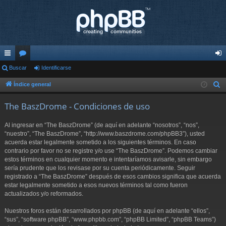
nl
Buscar
or
Identificarse
de
ac
os
nti
Índice general
B
u
es
fic
The BaszDrome - Condiciones de uso
s
rá
ar
c
Al ingresar en “The BaszDrome” (de aquí en adelante “nosotros”, “nos”,
pi
se
a
“nuestro”, “The BaszDrome”, “http://www.baszdrome.com/phpBB3”), usted
r
acuerda estar legalmente sometido a los siguientes términos. En caso
do
contrario por favor no se registre y/o use “The BaszDrome”. Podemos cambiar
s
estos términos en cualquier momento e intentaríamos avisarle, sin embargo
sería prudente que los revisase por su cuenta periódicamente. Seguir
registrado a “The BaszDrome” después de esos cambios significa que acuerda
estar legalmente sometido a esos nuevos términos tal como fueron
actualizados y/o reformados.
Nuestros foros están desarrollados por phpBB (de aquí en adelante “ellos”,
“sus”, “software phpBB”, “www.phpbb.com”, “phpBB Limited”, “phpBB Teams”)