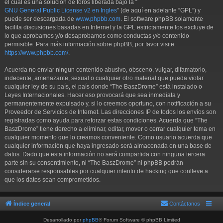
el cual es una solución de foros liberada bajo la “
GNU General Public License v2 en Ingles
” (de aquí en adelante “GPL”) y
puede ser descargada de
www.phpbb.com
. El software phpBB solamente
facilita discusiones basadas en Internet y la GPL estrictamente los excluye de
lo que aprobamos y/o desaprobamos como conductas y/o contenido
permisible. Para más información sobre phpBB, por favor visite:
https://www.phpbb.com/
.
Acuerda no enviar ningun contenido abusivo, obsceno, vulgar, difamatorio,
indecente, amenazante, sexual o cualquier otro material que pueda violar
cualquier ley de su país, el país donde “The BaszDrome” está instalado o
Leyes Internacionales. Hacer eso provocará que sea inmediata y
permanentemente expulsado y, si lo creemos oportuno, con notificación a su
Proveedor de Servicios de Internet. Las direcciones IP de todos los envíos son
registradas como ayuda para reforzar estas condiciones. Acuerda que “The
BaszDrome” tiene derecho a eliminar, editar, mover o cerrar cualquier tema en
cualquier momento que lo creamos conveniente. Como usuario acuerda que
cualquier información que haya ingresado será almacenada en una base de
datos. Dado que esta información no será compartida con ninguna tercera
parte sin su consentimiento, ni “The BaszDrome” ni phpBB podrán
considerarse responsables por cualquier intento de hacking que conlleve a
que los datos sean comprometidos.
Índice general
Contáctanos
Desarrollado por
phpBB
® Forum Software © phpBB Limited