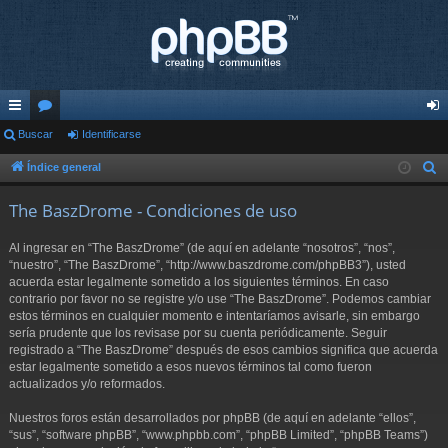
nl
Buscar
or
Identificarse
de
ac
os
nti
Índice general
B
u
es
fic
The BaszDrome - Condiciones de uso
s
rá
ar
c
Al ingresar en “The BaszDrome” (de aquí en adelante “nosotros”, “nos”,
pi
se
a
“nuestro”, “The BaszDrome”, “http://www.baszdrome.com/phpBB3”), usted
r
acuerda estar legalmente sometido a los siguientes términos. En caso
do
contrario por favor no se registre y/o use “The BaszDrome”. Podemos cambiar
s
estos términos en cualquier momento e intentaríamos avisarle, sin embargo
sería prudente que los revisase por su cuenta periódicamente. Seguir
registrado a “The BaszDrome” después de esos cambios significa que acuerda
estar legalmente sometido a esos nuevos términos tal como fueron
actualizados y/o reformados.
Nuestros foros están desarrollados por phpBB (de aquí en adelante “ellos”,
“sus”, “software phpBB”, “www.phpbb.com”, “phpBB Limited”, “phpBB Teams”)