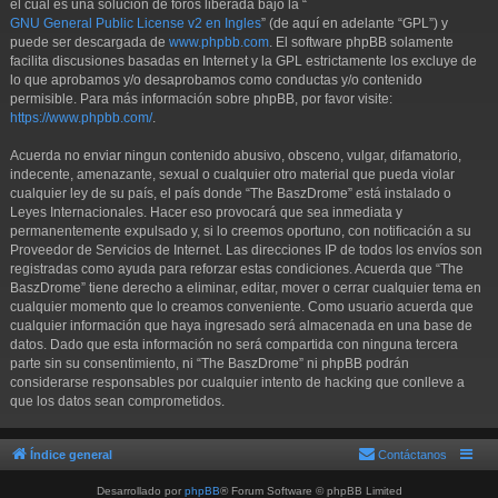
el cual es una solución de foros liberada bajo la “
GNU General Public License v2 en Ingles
” (de aquí en adelante “GPL”) y
puede ser descargada de
www.phpbb.com
. El software phpBB solamente
facilita discusiones basadas en Internet y la GPL estrictamente los excluye de
lo que aprobamos y/o desaprobamos como conductas y/o contenido
permisible. Para más información sobre phpBB, por favor visite:
https://www.phpbb.com/
.
Acuerda no enviar ningun contenido abusivo, obsceno, vulgar, difamatorio,
indecente, amenazante, sexual o cualquier otro material que pueda violar
cualquier ley de su país, el país donde “The BaszDrome” está instalado o
Leyes Internacionales. Hacer eso provocará que sea inmediata y
permanentemente expulsado y, si lo creemos oportuno, con notificación a su
Proveedor de Servicios de Internet. Las direcciones IP de todos los envíos son
registradas como ayuda para reforzar estas condiciones. Acuerda que “The
BaszDrome” tiene derecho a eliminar, editar, mover o cerrar cualquier tema en
cualquier momento que lo creamos conveniente. Como usuario acuerda que
cualquier información que haya ingresado será almacenada en una base de
datos. Dado que esta información no será compartida con ninguna tercera
parte sin su consentimiento, ni “The BaszDrome” ni phpBB podrán
considerarse responsables por cualquier intento de hacking que conlleve a
que los datos sean comprometidos.
Índice general
Contáctanos
Desarrollado por
phpBB
® Forum Software © phpBB Limited