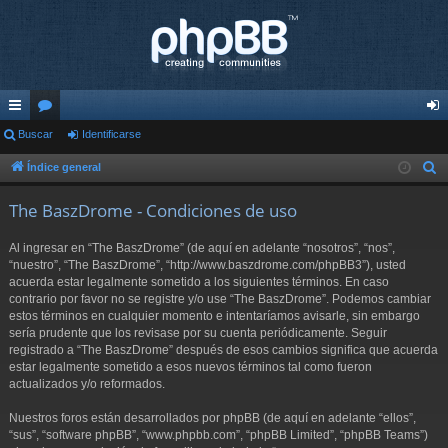
nl
Buscar
or
Identificarse
de
ac
os
nti
Índice general
B
u
es
fic
The BaszDrome - Condiciones de uso
s
rá
ar
c
Al ingresar en “The BaszDrome” (de aquí en adelante “nosotros”, “nos”,
pi
se
a
“nuestro”, “The BaszDrome”, “http://www.baszdrome.com/phpBB3”), usted
r
acuerda estar legalmente sometido a los siguientes términos. En caso
do
contrario por favor no se registre y/o use “The BaszDrome”. Podemos cambiar
s
estos términos en cualquier momento e intentaríamos avisarle, sin embargo
sería prudente que los revisase por su cuenta periódicamente. Seguir
registrado a “The BaszDrome” después de esos cambios significa que acuerda
estar legalmente sometido a esos nuevos términos tal como fueron
actualizados y/o reformados.
Nuestros foros están desarrollados por phpBB (de aquí en adelante “ellos”,
“sus”, “software phpBB”, “www.phpbb.com”, “phpBB Limited”, “phpBB Teams”)