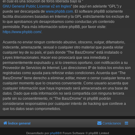
el cual es una solución de foros liberada bajo la “
GNU General Public License v2 en Ingles
” (de aquí en adelante “GPL”) y
puede ser descargada de
www.phpbb.com
. El software phpBB solamente
facilita discusiones basadas en Internet y la GPL estrictamente los excluye de
lo que aprobamos y/o desaprobamos como conductas y/o contenido
permisible. Para más información sobre phpBB, por favor visite:
https://www.phpbb.com/
.
Acuerda no enviar ningun contenido abusivo, obsceno, vulgar, difamatorio,
indecente, amenazante, sexual o cualquier otro material que pueda violar
cualquier ley de su país, el país donde “The BaszDrome” está instalado o
Leyes Internacionales. Hacer eso provocará que sea inmediata y
permanentemente expulsado y, si lo creemos oportuno, con notificación a su
Proveedor de Servicios de Internet. Las direcciones IP de todos los envíos son
registradas como ayuda para reforzar estas condiciones. Acuerda que “The
BaszDrome” tiene derecho a eliminar, editar, mover o cerrar cualquier tema en
cualquier momento que lo creamos conveniente. Como usuario acuerda que
cualquier información que haya ingresado será almacenada en una base de
datos. Dado que esta información no será compartida con ninguna tercera
parte sin su consentimiento, ni “The BaszDrome” ni phpBB podrán
considerarse responsables por cualquier intento de hacking que conlleve a
que los datos sean comprometidos.
Índice general
Contáctanos
Desarrollado por
phpBB
® Forum Software © phpBB Limited