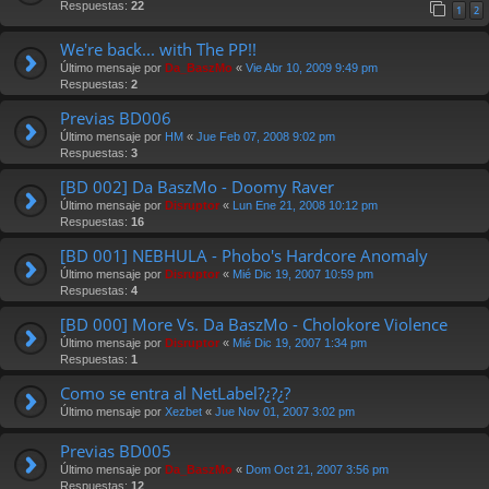
Respuestas:
22
1
2
We're back... with The PP!!
Último mensaje por
Da_BaszMo
«
Vie Abr 10, 2009 9:49 pm
Respuestas:
2
Previas BD006
Último mensaje por
HM
«
Jue Feb 07, 2008 9:02 pm
Respuestas:
3
[BD 002] Da BaszMo - Doomy Raver
Último mensaje por
Disruptor
«
Lun Ene 21, 2008 10:12 pm
Respuestas:
16
[BD 001] NEBHULA - Phobo's Hardcore Anomaly
Último mensaje por
Disruptor
«
Mié Dic 19, 2007 10:59 pm
Respuestas:
4
[BD 000] More Vs. Da BaszMo - Cholokore Violence
Último mensaje por
Disruptor
«
Mié Dic 19, 2007 1:34 pm
Respuestas:
1
Como se entra al NetLabel?¿?¿?
Último mensaje por
Xezbet
«
Jue Nov 01, 2007 3:02 pm
Previas BD005
Último mensaje por
Da_BaszMo
«
Dom Oct 21, 2007 3:56 pm
Respuestas:
12