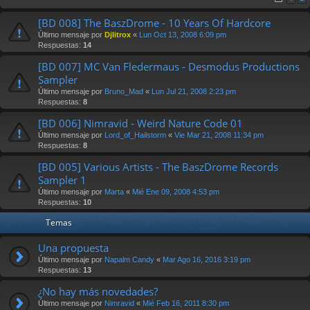
[BD 008] The BaszDrome - 10 Years Of Hardcore
Último mensaje por
Djlitrox
«
Lun Oct 13, 2008 6:09 pm
Respuestas:
14
[BD 007] MC Van Fledermaus - Desmodus Productions
Sampler
Último mensaje por
Bruno_Mad
«
Lun Jul 21, 2008 2:23 pm
Respuestas:
8
[BD 006] Nimravid - Weird Nature Code 01
Último mensaje por
Lord_of_Hailstorm
«
Vie Mar 21, 2008 11:34 pm
Respuestas:
8
[BD 005] Various Artists - The BaszDrome Records
Sampler 1
Último mensaje por
Marta
«
Mié Ene 09, 2008 4:53 pm
Respuestas:
10
Temas
Una propuesta
Último mensaje por
Napalm Candy
«
Mar Ago 16, 2016 3:19 pm
Respuestas:
13
¿No hay más novedades?
Último mensaje por
Nimravid
«
Mié Feb 16, 2011 8:30 pm