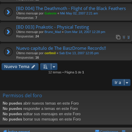
[BD 004] The Deathmoth - Flight of the Black Feathers
Último mensaje por
Galeote
«
Mié May 02, 2007 2:21 am
Respuestas:
7
[BD 003] Pnakotic - Physical Testing
Último mensaje por
Bruno_Mad
«
Dom Mar 18, 2007 12:28 pm
Respuestas:
24
1
2
Nuevo capítulo de The BaszDrome Records!!
Último mensaje por
cer0mil
«
Sab Ene 13, 2007 12:05 pm
Respuestas:
16
Nuevo Tema
12 temas • Página
1
de
1
Ir a
Permisos del foro
No puedes
abrir nuevos temas en este Foro
No puedes
responder a temas en este Foro
No puedes
editar sus mensajes en este Foro
No puedes
borrar sus mensajes en este Foro
Índice general
Contáctanos