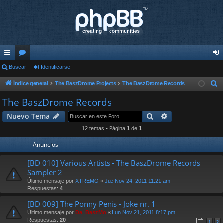
nl
Buscar
or
Identificarse
de
ac
os
nti
Índice general
The BaszDrome Projects
The BaszDrome Records
B
u
es
fic
The BaszDrome Records
s
rá
ar
Buscar
Búsqueda avan
Nuevo Tema
c
pi
se
a
12 temas • Página
1
de
1
r
do
Anuncios
s
[BD 010] Various Artists - The BaszDrome Records
Sampler 2
Último mensaje por
XTREMO
«
Jue Nov 24, 2011 11:21 am
Respuestas:
4
[BD 009] The Ponny Penis - Joke nr. 1
Último mensaje por
Da_BaszMo
«
Lun Nov 21, 2011 8:17 pm
Respuestas:
20
1
2