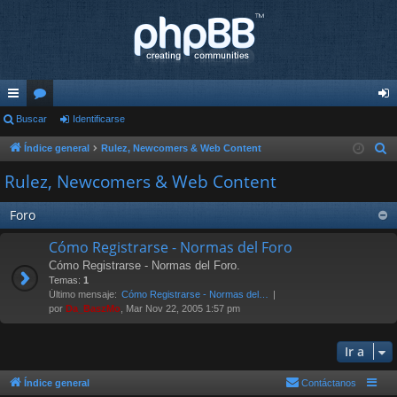
nl
Buscar
or
Identificarse
de
ac
os
nti
Índice general
Rulez, Newcomers & Web Content
B
u
es
fic
Rulez, Newcomers & Web Content
s
rá
ar
c
Foro
pi
se
a
Cómo Registrarse - Normas del Foro
r
do
Cómo Registrarse - Normas del Foro.
s
Temas:
1
Último mensaje:
Cómo Registrarse - Normas del…
por
Da_BaszMo
, Mar Nov 22, 2005 1:57 pm
Ir a
Índice general
Contáctanos