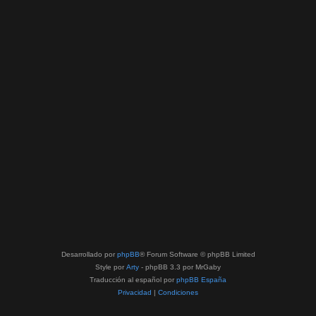
Desarrollado por
phpBB
® Forum Software © phpBB Limited
Style por
Arty
- phpBB 3.3 por MrGaby
Traducción al español por
phpBB España
Privacidad
|
Condiciones