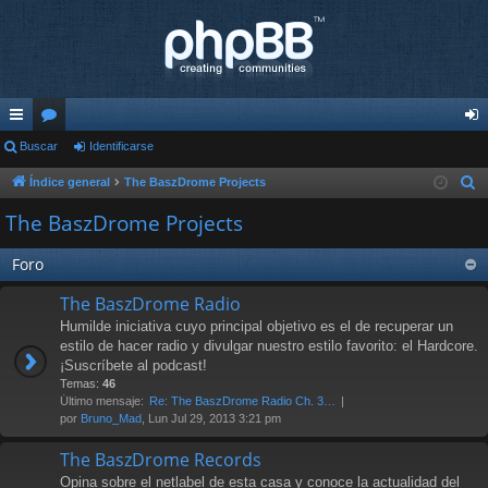
nl
Buscar
or
Identificarse
de
ac
os
nti
Índice general
The BaszDrome Projects
B
u
es
fic
The BaszDrome Projects
s
rá
ar
c
Foro
pi
se
a
The BaszDrome Radio
r
do
Humilde iniciativa cuyo principal objetivo es el de recuperar un
s
estilo de hacer radio y divulgar nuestro estilo favorito: el Hardcore.
¡Suscríbete al podcast!
Temas:
46
Último mensaje:
Re: The BaszDrome Radio Ch. 3…
por
Bruno_Mad
, Lun Jul 29, 2013 3:21 pm
The BaszDrome Records
Opina sobre el netlabel de esta casa y conoce la actualidad del