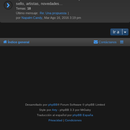
sello, artistas, novedades...
Temas:
18
Último mensaje:
Re: Una propuesta
por
Napalm Candy
, Mar Ago 16, 2016 3:19 pm
Ir a
Índice general
Contáctanos
Desarrollado por
phpBB
® Forum Software © phpBB Limited
Style por
Arty
- phpBB 3.3 por MrGaby
Traducción al español por
phpBB España
Privacidad
|
Condiciones