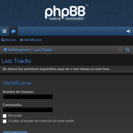
nl
Buscar
or
Identificarse
de
ac
os
nti
Índice general
Lost Tracks
B
u
es
fic
Lost Tracks
s
rá
ar
No tienes los permisos requeridos para ver o leer temas en este foro.
c
pi
se
a
Identificarse
r
do
Nombre de Usuario:
s
Contraseña:
Recordar
Ocultar mi estado de conexión en esta sesión