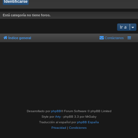
Está categoría no tiene foros.
Ir a
Índice general
Contáctanos
Desarrollado por
phpBB
® Forum Software © phpBB Limited
Style por
Arty
- phpBB 3.3 por MrGaby
Traducción al español por
phpBB España
Privacidad
|
Condiciones