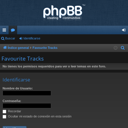
nl
Buscar
or
Identificarse
de
ac
os
nti
Índice general
Favourite Tracks
B
u
es
fic
Favourite Tracks
s
rá
ar
No tienes los permisos requeridos para ver o leer temas en este foro.
c
pi
se
a
Identificarse
r
do
Nombre de Usuario:
s
Contraseña:
Recordar
Ocultar mi estado de conexión en esta sesión