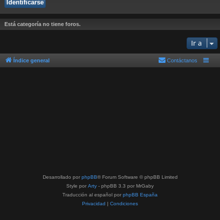
Está categoría no tiene foros.
Ir a
Índice general
Contáctanos
Desarrollado por
phpBB
® Forum Software © phpBB Limited
Style por
Arty
- phpBB 3.3 por MrGaby
Traducción al español por
phpBB España
Privacidad
|
Condiciones