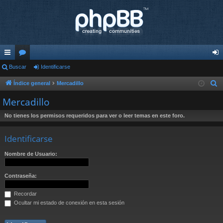
nl
Buscar
or
Identificarse
de
ac
os
nti
Índice general
Mercadillo
B
u
es
fic
Mercadillo
s
rá
ar
No tienes los permisos requeridos para ver o leer temas en este foro.
c
pi
se
a
Identificarse
r
do
Nombre de Usuario:
s
Contraseña:
Recordar
Ocultar mi estado de conexión en esta sesión