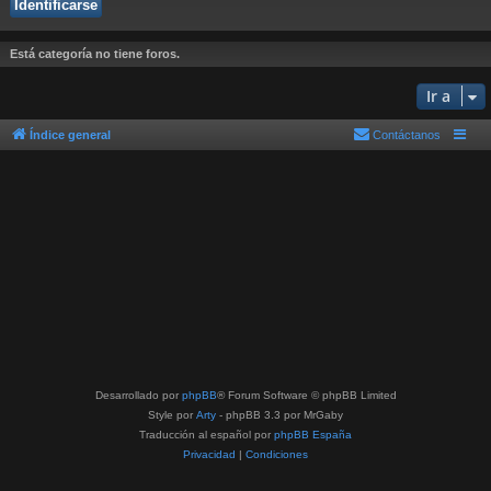
Está categoría no tiene foros.
Ir a
Índice general
Contáctanos
Desarrollado por
phpBB
® Forum Software © phpBB Limited
Style por
Arty
- phpBB 3.3 por MrGaby
Traducción al español por
phpBB España
Privacidad
|
Condiciones