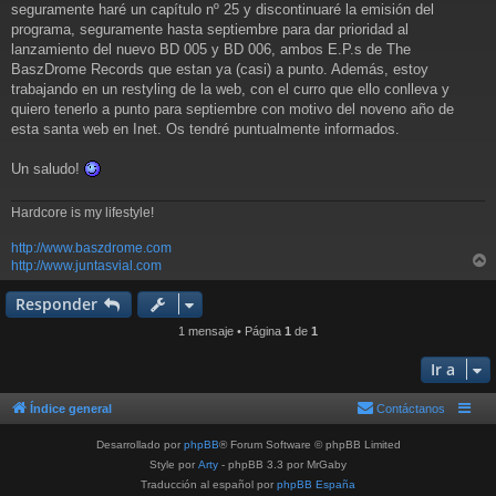
e
seguramente haré un capítulo nº 25 y discontinuaré la emisión del
programa, seguramente hasta septiembre para dar prioridad al
lanzamiento del nuevo BD 005 y BD 006, ambos E.P.s de The
BaszDrome Records que estan ya (casi) a punto. Además, estoy
trabajando en un restyling de la web, con el curro que ello conlleva y
quiero tenerlo a punto para septiembre con motivo del noveno año de
esta santa web en Inet. Os tendré puntualmente informados.
Un saludo!
Hardcore is my lifestyle!
http://www.baszdrome.com
http://www.juntasvial.com
r
r
Responder
i
1 mensaje • Página
1
de
1
Ir a
Índice general
Contáctanos
Desarrollado por
phpBB
® Forum Software © phpBB Limited
Style por
Arty
- phpBB 3.3 por MrGaby
Traducción al español por
phpBB España