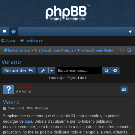
nl
Buscar
or
Identificarse
de
ac
os
nti
Índice general
The BaszDrome Projects
The BaszDrome Radio
B
u
es
fic
Verano
s
rá
ar
Buscar
Búsqued
Responder
c
pi
se
a
1 mensaje • Página
1
de
1
r
do
Da_BaszMo
Site Admin
s
Verano
M
Dom Jul 01, 2007 10:27 pm
e
Simplemente comentar que el capitulo 24 está grabado y lo podeis
n
decargar de
aqui
. Debéis disculparme por no haberlo publicado
s
a
convenientemente, pero todo es debido a que justo este martes presento
j
proyecto y no me es posible dedicarle todo el tiempo a la web. Además,