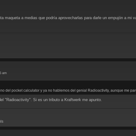
tanta maqueta a medias que podría aprovecharlas para darle un empujón a mi v
56 am
hno del pocket calculator y ya no hablemos del genial Radioactivity, aunque me p
del "Radioactivity". Si es un tributo a Kraftwerk me apunto.
uls