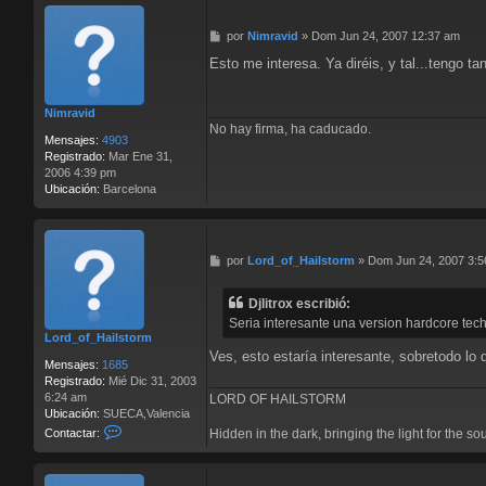
t
a
M
por
Nimravid
»
Dom Jun 24, 2007 12:37 am
c
e
t
Esto me interesa. Ya diréis, y tal...tengo 
n
a
s
r
a
D
Nimravid
j
j
No hay firma, ha caducado.
e
l
Mensajes:
4903
i
Registrado:
Mar Ene 31,
t
2006 4:39 pm
r
Ubicación:
Barcelona
o
x
M
por
Lord_of_Hailstorm
»
Dom Jun 24, 2007 3:
e
n
Djlitrox escribió:
s
Seria interesante una version hardcore tec
a
Lord_of_Hailstorm
j
Ves, esto estaría interesante, sobretodo lo 
e
Mensajes:
1685
Registrado:
Mié Dic 31, 2003
6:24 am
LORD OF HAILSTORM
Ubicación:
SUECA,Valencia
C
Contactar:
Hidden in the dark, bringing the light for the so
o
n
t