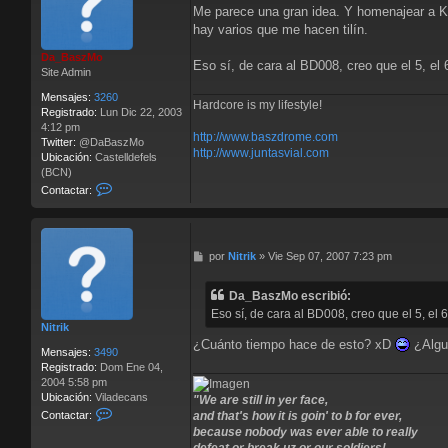
e
t
Me parece una gran idea. Y homenajear a Kraf
n
a
hay varios que me hacen tilín.
s
r
a
L
Da_BaszMo
j
Eso sí, de cara al BD008, creo que el 5, el
o
Site Admin
e
r
d
Mensajes:
3260
Hardcore is my lifestyle!
_
Registrado:
Lun Dic 22, 2003
o
4:12 pm
http://www.baszdrome.com
f
Twitter:
@DaBaszMo
http://www.juntasvial.com
_
Ubicación:
Castelldefels
H
(BCN)
a
C
Contactar:
i
o
l
n
s
t
t
a
M
por
Nitrik
»
Vie Sep 07, 2007 7:23 pm
o
c
e
r
t
n
m
a
Da_BaszMo escribió:
s
r
Eso sí, de cara al BD008, creo que el 5, el 
a
D
Nitrik
j
a
¿Cuánto tiempo hace de esto? xD
¿Algu
e
_
Mensajes:
3490
B
Registrado:
Dom Ene 04,
a
2004 5:58 pm
s
Ubicación:
Viladecans
"We are still in yer face,
z
C
Contactar:
and that's how it is goin' to b for ever,
M
o
because nobody was ever able to really
o
n