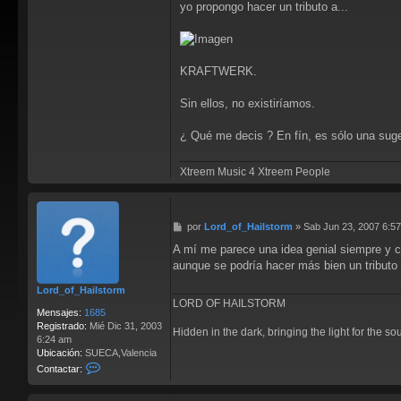
yo propongo hacer un tributo a...
KRAFTWERK.
Sin ellos, no existiríamos.
¿ Qué me decis ? En fín, es sólo una suge
Xtreem Music 4 Xtreem People
M
por
Lord_of_Hailstorm
»
Sab Jun 23, 2007 6:5
e
A mí me parece una idea genial siempre y cu
n
aunque se podría hacer más bien un tributo
s
a
Lord_of_Hailstorm
j
LORD OF HAILSTORM
e
Mensajes:
1685
Registrado:
Mié Dic 31, 2003
Hidden in the dark, bringing the light for the so
6:24 am
Ubicación:
SUECA,Valencia
C
Contactar:
o
n