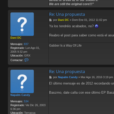
defeat or break uz or our soldiers!
t
We are still the original core!!!"
a
c
Re: Una propuesta
t
a
M
por
Dani DC
»
Dom Ene 01, 2012 11:02 pm
r
e
N
Ya los tendréis acabados, no?
n
i
s
t
a
Reabro el post para saber como está el asu
r
Dani DC
j
i
e
k
Mensajes:
837
Gabber Is a Way Of Life
Registrado:
Lun Ago 01,
2005 9:32 pm
Ubicación:
GRX
C
Contactar:
o
n
Re: Una propuesta
t
a
M
por
Napalm Candy
»
Mar Ago 16, 2016 3:19 pm
c
e
t
El último mensaje es de 2012 recordando un
n
a
s
r
a
Baszmo, dale caña con ese último EP Baszd
D
Napalm Candy
j
a
e
n
Mensajes:
534
i
Registrado:
Vie Dic 26, 2003
D
6:36 pm
C
Ubicación:
Terrassa