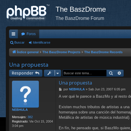
The BaszDrome
The BaszDrome Forum
Foros
nl
Buscar
Identificarse
ac
Índice general
The BaszDrome Projects
The BaszDrome Records
es
Una propuesta
rá
Buscar
Bús
Responder
pi
Una propuesta
do
M
por
NEBHULA
»
Sab Jun 23, 2007 6:05 pm
e
s
A ver qué le parece a BaszMo y al resto de 
n
s
a
Existen muchos tributos de artistas a una 
NEBHULA
j
homenajea sobre una canción del homenajea
e
Mensajes:
382
Metállica de artistas de música industrial).
Registrado:
Vie Oct 15, 2004
3:04 pm
En fín, he pensado que, si BaszMo quiere, 