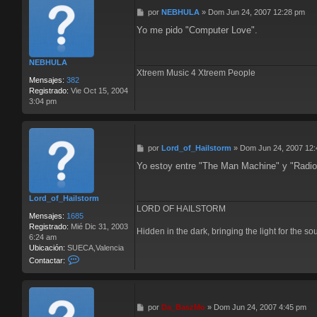
a
M
por
NEBHULA
»
Dom Jun 24, 2007 12:28 pm
c
e
t
Yo me pido "Computer Love".
n
a
s
r
a
L
NEBHULA
j
o
Xtreem Music 4 Xtreem People
e
r
Mensajes:
382
d
Registrado:
Vie Oct 15, 2004
_
3:04 pm
o
f
_
H
M
por
Lord_of_Hailstorm
»
Dom Jun 24, 2007 12
a
e
i
Yo estoy entre "The Man Machine" y "Radio 
n
l
s
s
a
t
Lord_of_Hailstorm
j
o
LORD OF HAILSTORM
e
Mensajes:
1685
r
Registrado:
Mié Dic 31, 2003
m
Hidden in the dark, bringing the light for the so
6:24 am
Ubicación:
SUECA,Valencia
C
Contactar:
o
n
t
a
M
por
Da_BaszMo
»
Dom Jun 24, 2007 4:45 pm
c