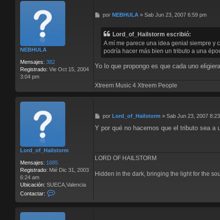
t
a
M
por
NEBHULA
»
Sab Jun 23, 2007 6:59 pm
c
e
t
n
a
Lord_of_Hailstorm escribió:
s
r
A mí me parece una idea genial siempre y c
a
L
NEBHULA
podría hacer más bien un tributo a una épo
j
o
e
r
Mensajes:
382
Yo lo que propongo es que cada uno eligiera
d
Registrado:
Vie Oct 15, 2004
_
3:04 pm
o
Xtreem Music 4 Xtreem People
f
_
H
a
M
por
Lord_of_Hailstorm
»
Sab Jun 23, 2007 8:2
i
e
Y por qué no hacemos que el tributo sea a 
l
n
s
s
t
a
o
Lord_of_Hailstorm
j
r
LORD OF HAILSTORM
e
Mensajes:
1685
m
Registrado:
Mié Dic 31, 2003
Hidden in the dark, bringing the light for the so
6:24 am
Ubicación:
SUECA,Valencia
C
Contactar:
o
n
t