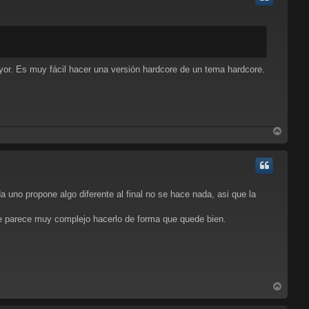
b
a
ayor. Es muy fácil hacer una versión hardcore de un tema hardcore.
A
r
r
i
b
a
a uno propone algo diferente al final no se hace nada, asi que la
 me parece muy complejo hacerlo de forma que quede bien.
A
r
r