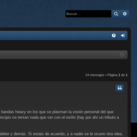
Buscar
Bús
E
FA
de
Q
nti
fic
ar
14 mensajes • Página
1
de
1
se
 a bandas heavy en los que se plasman la visión personal del que
pio no tenían nada que ver con el estilo (hay por ahí un tributo a
bber y demás. Si estais de acuerdo, y a nadie se le ocurre otra idea,