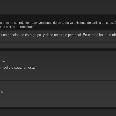
uando no se trate de hacer versiones de un tema ya existente del artista en cuesti
ca o estilos determinados.
 una canción de éste grupo, y darle un toque personal. En eso se basa un tri
3 pm
un sello o saga famosa?
uls