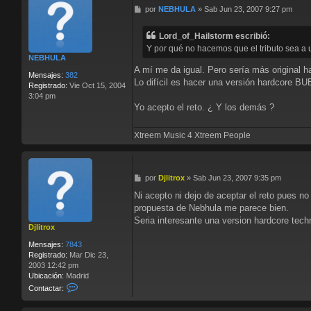
a
M
por
NEBHULA
»
Sab Jun 23, 2007 9:27 pm
c
e
t
n
a
Lord_of_Hailstorm escribió:
s
r
Y por qué no hacemos que el tributo sea a 
a
L
NEBHULA
j
o
A mí me da igual. Pero sería más original h
e
r
Mensajes:
382
Lo difícil es hacer una versión hardcore 
d
Registrado:
Vie Oct 15, 2004
_
3:04 pm
o
Yo acepto el reto. ¿ Y los demás ?
f
_
Xtreem Music 4 Xtreem People
H
a
i
l
M
por
Djlitrox
»
Sab Jun 23, 2007 9:35 pm
s
e
t
Ni acepto ni dejo de aceptar el reto pues no
n
o
propuesta de Nebhula me parece bien.
s
r
a
Seria interesante una version hardcore tec
m
Djlitrox
j
e
Mensajes:
7843
Registrado:
Mar Dic 23,
2003 12:42 pm
Ubicación:
Madrid
C
Contactar:
o
n