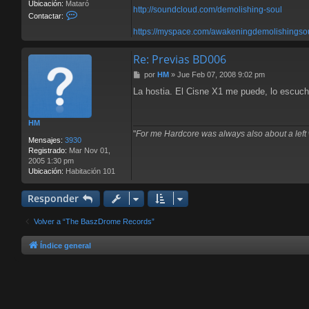
Ubicación:
Mataró
_
http://soundcloud.com/demolishing-soul
C
Contactar:
H
o
a
https://myspace.com/awakeningdemolishingso
n
i
t
l
a
Re: Previas BD006
s
c
t
M
por
HM
»
Jue Feb 07, 2008 9:02 pm
t
o
e
a
r
La hostia. El Cisne X1 me puede, lo escuch
n
r
m
s
D
a
e
HM
j
m
"
For me Hardcore was always also about a left w
e
o
Mensajes:
3930
l
Registrado:
Mar Nov 01,
i
2005 1:30 pm
s
Ubicación:
Habitación 101
h
i
Responder
n
g
S
Volver a “The BaszDrome Records”
o
u
Índice general
l