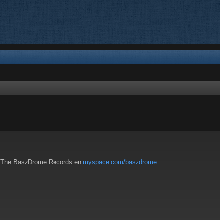
queda avanzada
 de The BaszDrome Records en
myspace.com/baszdrome