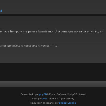
ul
é hace tiempo y me parece buenísimo. Una pena que no salga en vinilo, sí.
ing opposition to those kind of things...
" P.C.
Desarrollado por
phpBB
® Forum Software © phpBB Limited
Style por
Arty
- phpBB 3.3 por MrGaby
Traducción al español por
phpBB España