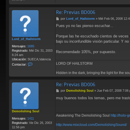
Re: Previas BD006
M
por
Lord_of_Hailstorm
»
Mié Feb 06, 2008 12:
e
Pues yo no las pienso escuchar...
n
s
a
Porque las he escuchado cientos de veces
Lord_of_Hailstorm
j
bajo su inconfundible visión particular. Y 
e
Mensajes:
1685
Registrado:
Mié Dic 31, 2003
Recomendado 105%, por supuesto.
6:24 am
Ubicación:
SUECA,Valencia
LORD OF HAILSTORM
C
Contactar:
o
n
Hidden in the dark, bringing the light for the so
t
a
Re: Previas BD006
c
t
M
por
Demolishing Soul
»
Jue Feb 07, 2008 7:06
a
e
muy buenos todos los temas, pero me trast
r
n
L
s
o
a
Demolishing Soul
r
j
Awakening The Demolishing Soul
http://holo
d
e
Mensajes:
1411
_
Registrado:
Vie Dic 26, 2003
o
http://www.mixcloud.com/DemolishingSound/
11:56 pm
f