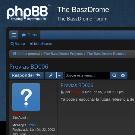
The BaszDrome
The BaszDrome Forum
Foros
nl
Buscar
Identificarse
ac
Índice general
The BaszDrome Projects
The BaszDrome Records
es
Previas BD006
rá
Buscar
Bús
Responder
pi
Previas BD006
do
M
por
Priego
»
Mar Feb 05, 2008 9:27 pm
e
s
Ya podéis escuchar la futura referencia
n
s
a
Priego
j
Site Admin
e
Mensajes:
3288
Registrado:
Lun Dic 22, 2003
10:18 pm