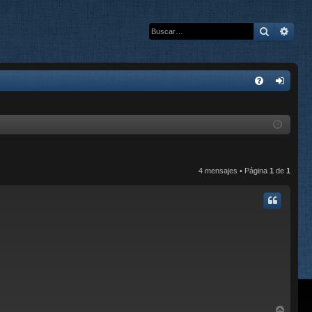
Buscar
Bús
E
FA
de
Q
nti
fic
ar
4 mensajes • Página
1
de
1
se
A