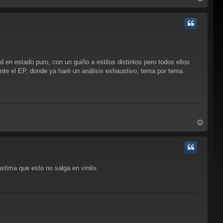
r
r
i
b
a
d en estado puro, con un guiño a estilos distintos pero todos ellos
ente el EP, donde ya haré un anàlisis exhaustivo, tema por tema.
A
r
r
i
b
a
tima que esto no salga en vinilo.