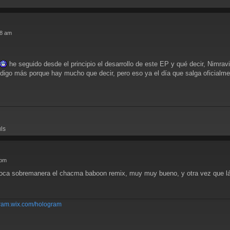
48 am
he seguido desde el principio el desarrollo de este EP y qué decir, Nimravi
no digo más porque hay mucho que decir, pero eso ya el día que salga oficialm
uls
 pm
oca sobremanera el chacma baboon remix, muy muy bueno, y otra vez que lás
-gram.wix.com/hologram